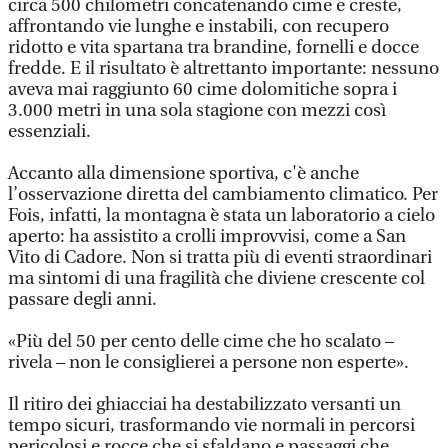
circa 500 chilometri concatenando cime e creste,
affrontando vie lunghe e instabili, con recupero
ridotto e vita spartana tra brandine, fornelli e docce
fredde. E il risultato è altrettanto importante: nessuno
aveva mai raggiunto 60 cime dolomitiche sopra i
3.000 metri in una sola stagione con mezzi così
essenziali.
Accanto alla dimensione sportiva, c'è anche
l’osservazione diretta del cambiamento climatico. Per
Fois, infatti, la montagna è stata un laboratorio a cielo
aperto: ha assistito a crolli improvvisi, come a San
Vito di Cadore. Non si tratta più di eventi straordinari
ma sintomi di una fragilità che diviene crescente col
passare degli anni.
«Più del 50 per cento delle cime che ho scalato –
rivela – non le consiglierei a persone non esperte».
Il ritiro dei ghiacciai ha destabilizzato versanti un
tempo sicuri, trasformando vie normali in percorsi
pericolosi e rocce che si sfaldano e passaggi che