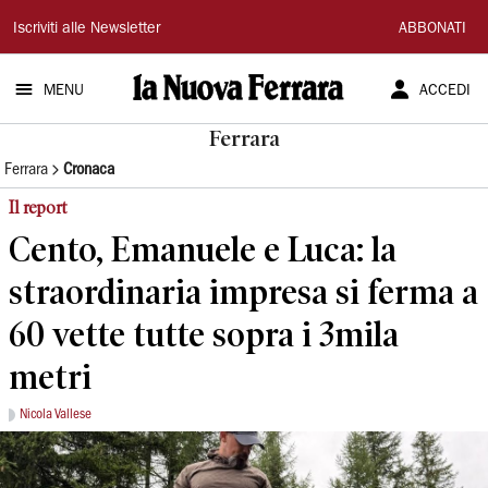
La
Iscriviti alle Newsletter
ABBONATI
Nuova
MENU
ACCEDI
Ferrara
Ferrara
Ferrara
Cronaca
Il report
Cento, Emanuele e Luca: la
straordinaria impresa si ferma a
60 vette tutte sopra i 3mila
metri
Nicola Vallese