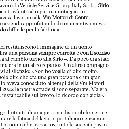
avoro, la Vehicle Service Group Italy S.r.l. –
Sirio
oco trasferito al reparto montaggio. In
aveva lavorato alla
Vm Motori di Cento
,
re azienda approfittando di un incentivo messo
o difficile per la fabbrica.
mici restituiscono l’immagine di un uomo
«Era una
persona sempre corretta e con il sorriso
va al cambio turno alla Sirio –. Da poco era stato
ima era in un altro reparto». Un altro compagno
rsi al silenzio: «Non ho voglia di dire molto,
 solo dire che era una gran persona e un gran
i lo aveva conosciuto ai tempi della Vm Motori:
 2022 le nostre strade si sono separate. Ma era
instancabile sul lavoro, lo ricordo con gioia».
 il ritratto di una persona disponibile, seria e
ntare la fatica del lavoro quotidiano senza mai
. Un uomo che aveva costruito la sua vita passo