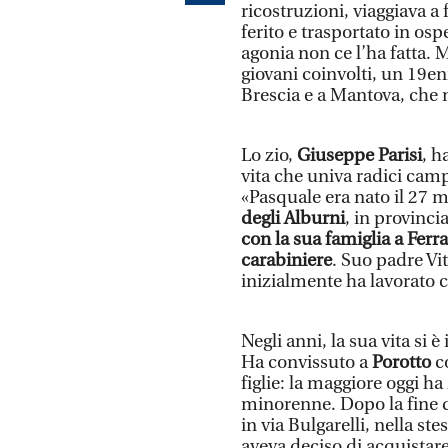
ricostruzioni, viaggiava a
ferito e trasportato in os
agonia non ce l’ha fatta. 
giovani coinvolti, un 19en
Brescia e a Mantova, che no
Lo zio,
Giuseppe Parisi
, h
vita che univa radici cam
«Pasquale era nato il 27 
degli Alburni
, in provinci
con la sua famiglia a Ferr
carabiniere
. Suo padre Vi
inizialmente ha lavorato c
Negli anni, la sua vita si 
Ha convissuto a
Porotto
co
figlie: la maggiore oggi h
minorenne. Dopo la fine d
in via Bulgarelli, nella st
aveva deciso di acquistare