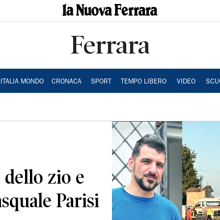
Ferrara
ITALIA MONDO
CRONACA
SPORT
TEMPO LIBERO
VIDEO
SCU
 dello zio e
asquale Parisi