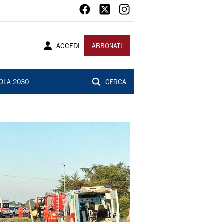
ACCEDI
ABBONATI
OLA 2030
CERCA