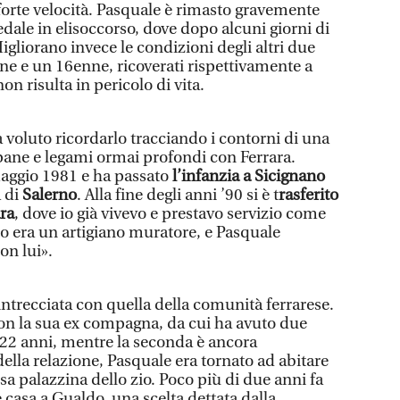
 forte velocità. Pasquale è rimasto gravemente
pedale in elisoccorso, dove dopo alcuni giorni di
Migliorano invece le condizioni degli altri due
ne e un 16enne, ricoverati rispettivamente a
n risulta in pericolo di vita.
a voluto ricordarlo tracciando i contorni di una
pane e legami ormai profondi con Ferrara.
maggio 1981 e ha passato
l’infanzia a Sicignano
a di
Salerno
. Alla fine degli anni ’90 si è t
rasferito
ara
, dove io già vivevo e prestavo servizio come
to era un artigiano muratore, e Pasquale
on lui».
è intrecciata con quella della comunità ferrarese.
n la sua ex compagna, da cui ha avuto due
a 22 anni, mentre la seconda è ancora
ella relazione, Pasquale era tornato ad abitare
essa palazzina dello zio. Poco più di due anni fa
 casa a Gualdo, una scelta dettata dalla