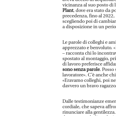
vicinanza al suo posto di l
Plant
, dove era stato da p
precedenza, fino al 2022, 
scegliendo poi di cambia
a disposizione in un period
Le parole di colleghi e a
apprezzato e benvoluto. 
– racconta chi lo incontra
spostato al montaggio, pr
di lavoro preferisce affida
sono senza parole
. Posso
lavoratore». C’è anche ch
«Eravamo colleghi, poi nel
davvero un bravo ragazzo, 
Dalle testimonianze emerge
cordiale, che sapeva affro
rinunciare alla gentilezza