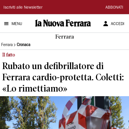
La
Iscriviti alle Newsletter
ABBONATI
Nuova
MENU
ACCEDI
Ferrara
Ferrara
Ferrara
Cronaca
Il fatto
Rubato un defibrillatore di
Ferrara cardio-protetta. Coletti:
«Lo rimettiamo»