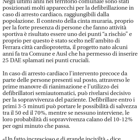
Negli ultimi anni nel territorio comunale sono stati
posizionati molti apparecchi per la defibrillazione in
caso di arresto cardiaco, raggiungibili dalla
popolazione. Il contesto della cinta muraria, proprio
per la forte presenza di persone che fanno attività
sportiva è risultato essere uno dei punti “a rischio” e
proprio per questo è stato scelto nell’ambito di
Ferrara città cardioprotetta, il progetto nato alcuni
anni fa tra Comune e Ausl che ha permesso di inserire
25 DAE splamati nei punti cruciali.
In caso di arresto cardiaco l’intervento precoce da
parte delle persone presenti sul posto, attraverso le
prime manovre di rianimazione e l’utilizzo dei
defibrillatori semiautomatici, può rivelarsi decisivo
per la sopravvivenza del paziente. Defibrillare entro i
primi 3-5 minuti può portare le possibilità di salvezza
tra il 50 ed il 70%, mentre se nessuno interviene, le
loro probabilità di sopravvivenza calano del 10-12%
per ogni minuto che passa.
«Un fatto increscioso e di grande inciviltà - dice