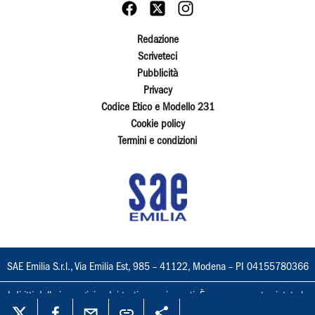
Redazione
Scriveteci
Pubblicità
Privacy
Codice Etico e Modello 231
Cookie policy
Termini e condizioni
SAE Emilia S.r.l., Via Emilia Est, 985 – 41122, Modena – PI 04155780366
I diritti delle immagini e dei testi sono riservati. È espressamente vietata la
loro riproduzione con qualsiasi mezzo e l'adattamento totale o parziale.