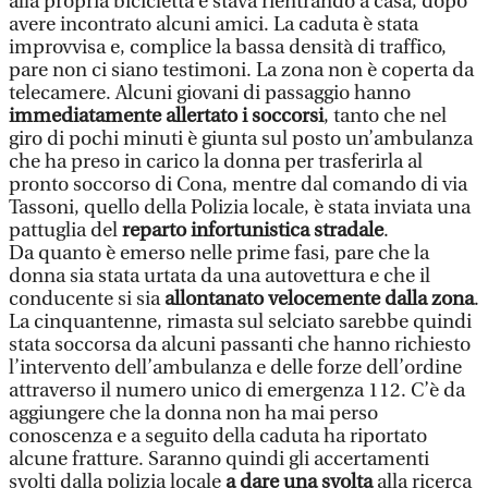
alla propria bicicletta e stava rientrando a casa, dopo
avere incontrato alcuni amici. La caduta è stata
improvvisa e, complice la bassa densità di traffico,
pare non ci siano testimoni. La zona non è coperta da
telecamere. Alcuni giovani di passaggio hanno
immediatamente allertato i soccorsi
, tanto che nel
giro di pochi minuti è giunta sul posto un’ambulanza
che ha preso in carico la donna per trasferirla al
pronto soccorso di Cona, mentre dal comando di via
Tassoni, quello della Polizia locale, è stata inviata una
pattuglia del
reparto infortunistica stradale
.
Da quanto è emerso nelle prime fasi, pare che la
donna sia stata urtata da una autovettura e che il
conducente si sia
allontanato velocemente dalla zona
.
La cinquantenne, rimasta sul selciato sarebbe quindi
stata soccorsa da alcuni passanti che hanno richiesto
l’intervento dell’ambulanza e delle forze dell’ordine
attraverso il numero unico di emergenza 112. C’è da
aggiungere che la donna non ha mai perso
conoscenza e a seguito della caduta ha riportato
alcune fratture. Saranno quindi gli accertamenti
svolti dalla polizia locale
a dare una svolta
alla ricerca