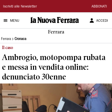
La
Iscriviti alle Newsletter
ABBONATI
Nuova
MENU
ACCEDI
Ferrara
Ferrara
Ferrara
Cronaca
Il caso
Ambrogio, motopompa rubata
e messa in vendita online:
denunciato 30enne