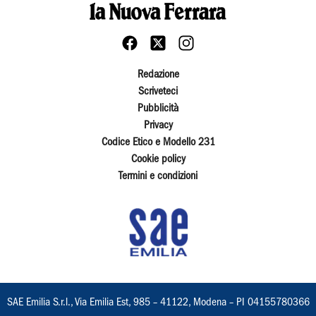
Redazione
Scriveteci
Pubblicità
Privacy
Codice Etico e Modello 231
Cookie policy
Termini e condizioni
SAE Emilia S.r.l., Via Emilia Est, 985 – 41122, Modena – PI 04155780366