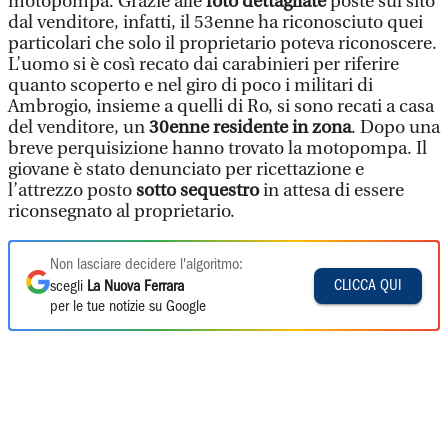
motopompa. Grazie alle
foto dettagliate
poste sul sito
dal venditore, infatti, il 53enne ha riconosciuto quei
particolari che solo il proprietario poteva riconoscere.
L’uomo si è così recato dai carabinieri per riferire
quanto scoperto e nel giro di poco i militari di
Ambrogio, insieme a quelli di Ro, si sono recati a casa
del venditore, un
30enne residente in zona
. Dopo una
breve perquisizione hanno trovato la motopompa. Il
giovane è stato denunciato per ricettazione e
l’attrezzo posto
sotto sequestro
in attesa di essere
riconsegnato al proprietario.
Non lasciare decidere l'algoritmo:
CLICCA QUI
scegli
La Nuova Ferrara
per le tue notizie su Google