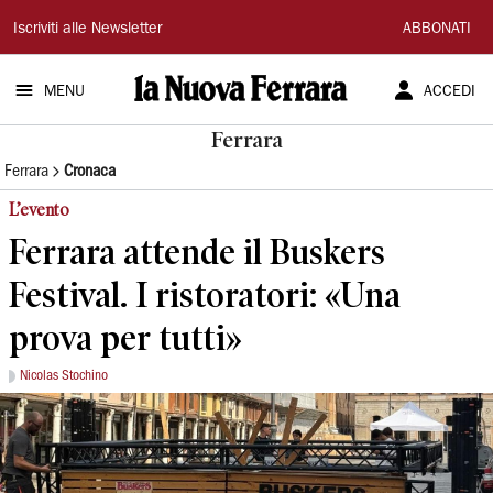
La
Iscriviti alle Newsletter
ABBONATI
Nuova
MENU
ACCEDI
Ferrara
Ferrara
Ferrara
Cronaca
L’evento
Ferrara attende il Buskers
Festival. I ristoratori: «Una
prova per tutti»
Nicolas Stochino