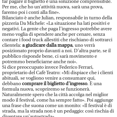
far pagare il biglietto è una soluzione comprensibile.
Per me, che ho un’attività nuova, sarà una prova,
faremo poi i conti alla fine».
Bilanciato è anche Julian, responsabile in turno della
pizzeria Da Michele: «La situazione ha lati positivi e
negativi. La gente che paga l’ingresso potrebbe avere
meno voglia di spendere anche per cenare, senza
contare i food truck allestiti che rischiano di sottrarci
clientela:
a giudicare dalla mappa
, uno verrà
posizionato proprio davanti a noi. D’altra parte, se il
pubblico risponde bene, ci sarà movimento e
potremmo beneficiarne anche noi».
Si dice preoccupato invece Federico Ferrari,
proprietario del Cafè Teatro: «Mi dispiace che i clienti
abituali, se vogliono venire a consumare qui,
debbano
comprare il biglietto d’ingresso
. È una
formula nuova, scopriremo se funzionerà.
Naturalmente spero che la città accolga nel miglior
modo il festival, come ha sempre fatto». Poi aggiunge
una frase che suona come un monito: «Il festival è di
strada, ma la strada non è un pedaggio: così rischia di
diventare un’autostrada».