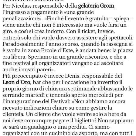
Per Nicolas, responsabile della
gelateria Grom
,
l’ingresso a pagamento è «una grande
penalizzazione». «Finché l’evento è gratuito – spiega –
viene anche chi non è interessato ma vuole farsi un
giro, e così si crea indotto. Con il ticket, invece,
entrerà solo chi vuole davvero assistere agli spettacoli.
Paradossalmente l’anno scorso, quando la rassegna si
è svolta in zona Ercole d’Este, è andata bene: la piazza
era libera. Speriamo in un grande riscontro, e che a
fine festival gli organizzatori vengano ad ascoltare
anche i nostri pareri».
Più preoccupato è invece Denis, responsabile del
Leon d’Oro
, bar che per l’occasione ha invertito il
proprio giorno di chiusura settimanale abbassando le
serrande martedì e tenendo aperto mercoledì per
l’inaugurazione del Festival: «Non abbiamo ancora
ricevuto indicazioni chiare su come gestire la
clientela. Un cliente che vuole venire solo a bere da
noi deve comunque pagare il biglietto? Non sappiamo
se sarà un guadagno o una perdita. Ci siamo
organizzati con un cucinino da asporto, ma con tutti i