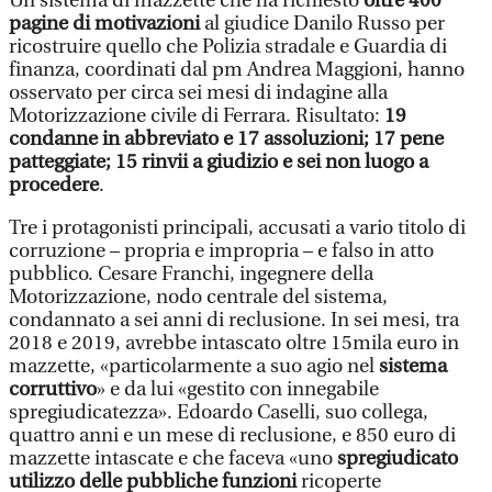
Un sistema di mazzette che ha richiesto
oltre 400
pagine di motivazioni
al giudice Danilo Russo per
ricostruire quello che Polizia stradale e Guardia di
finanza, coordinati dal pm Andrea Maggioni, hanno
osservato per circa sei mesi di indagine alla
Motorizzazione civile di Ferrara. Risultato:
19
condanne in abbreviato e 17 assoluzioni; 17 pene
patteggiate; 15 rinvii a giudizio e sei non luogo a
procedere
.
Tre i protagonisti principali, accusati a vario titolo di
corruzione – propria e impropria – e falso in atto
pubblico. Cesare Franchi, ingegnere della
Motorizzazione, nodo centrale del sistema,
condannato a sei anni di reclusione. In sei mesi, tra
2018 e 2019, avrebbe intascato oltre 15mila euro in
mazzette, «particolarmente a suo agio nel
sistema
corruttivo
» e da lui «gestito con innegabile
spregiudicatezza». Edoardo Caselli, suo collega,
quattro anni e un mese di reclusione, e 850 euro di
mazzette intascate e che faceva «uno
spregiudicato
utilizzo delle pubbliche funzioni
ricoperte