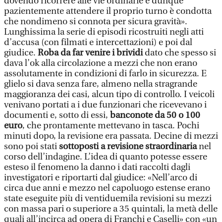
dovendo ricorrere alle vie ordinarie e dunque
pazientemente attendere il proprio turno è condotta
che nondimeno si connota per sicura gravità».
Lunghissima la serie di episodi ricostruiti negli atti
d’accusa (con filmati e intercettazioni) e poi dal
giudice.
Roba da far venire i brividi
dato che spesso si
dava l’ok alla circolazione a mezzi che non erano
assolutamente in condizioni di farlo in sicurezza. E
glielo si dava senza fare, almeno nella stragrande
maggioranza dei casi, alcun tipo di controllo. I veicoli
venivano portati a i due funzionari che ricevevano i
documenti e, sotto di essi,
banconote da 50 o 100
euro
, che prontamente mettevano in tasca. Pochi
minuti dopo, la revisione era passata. Decine di mezzi
sono poi stati
sottoposti a revisione straordinaria
nel
corso dell’indagine. L’idea di quanto potesse essere
esteso il fenomeno la danno i dati raccolti dagli
investigatori e riportarti dal giudice: «Nell’arco di
circa due anni e mezzo nel capoluogo estense erano
state eseguite più di ventiduemila revisioni su mezzi
con massa pari o superiore a 35 quintali, la metà delle
quali all’incirca ad opera di Franchi e Caselli» con «un