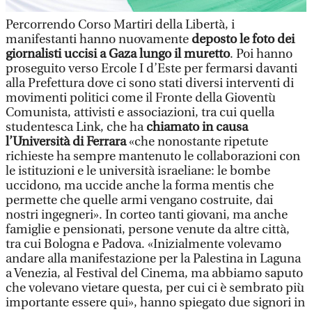
Percorrendo Corso Martiri della Libertà, i
manifestanti hanno nuovamente
deposto le foto dei
giornalisti uccisi a Gaza lungo il muretto
. Poi hanno
proseguito verso Ercole I d’Este per fermarsi davanti
alla Prefettura dove ci sono stati diversi interventi di
movimenti politici come il Fronte della Gioventù
Comunista, attivisti e associazioni, tra cui quella
studentesca Link, che ha
chiamato in causa
l’Università di Ferrara
«che nonostante ripetute
richieste ha sempre mantenuto le collaborazioni con
le istituzioni e le università israeliane: le bombe
uccidono, ma uccide anche la forma mentis che
permette che quelle armi vengano costruite, dai
nostri ingegneri». In corteo tanti giovani, ma anche
famiglie e pensionati, persone venute da altre città,
tra cui Bologna e Padova. «Inizialmente volevamo
andare alla manifestazione per la Palestina in Laguna
a Venezia, al Festival del Cinema, ma abbiamo saputo
che volevano vietare questa, per cui ci è sembrato più
importante essere qui», hanno spiegato due signori in