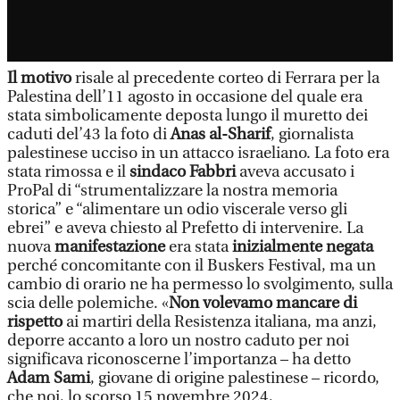
Il motivo
risale al precedente corteo di Ferrara per la
Palestina dell’11 agosto in occasione del quale era
stata simbolicamente deposta lungo il muretto dei
caduti del’43 la foto di
Anas al-Sharif
, giornalista
palestinese ucciso in un attacco israeliano. La foto era
stata rimossa e il
sindaco Fabbri
aveva accusato i
ProPal di “strumentalizzare la nostra memoria
storica” e “alimentare un odio viscerale verso gli
ebrei” e aveva chiesto al Prefetto di intervenire. La
nuova
manifestazione
era stata
inizialmente negata
perché concomitante con il Buskers Festival, ma un
cambio di orario ne ha permesso lo svolgimento, sulla
scia delle polemiche. «
Non volevamo mancare di
rispetto
ai martiri della Resistenza italiana, ma anzi,
deporre accanto a loro un nostro caduto per noi
significava riconoscerne l’importanza – ha detto
Adam Sami
, giovane di origine palestinese – ricordo,
che noi, lo scorso 15 novembre 2024,