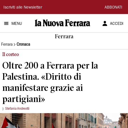
La
Iscriviti alle Newsletter
ABBONATI
Nuova
MENU
ACCEDI
Ferrara
Ferrara
Ferrara
Cronaca
Il corteo
Oltre 200 a Ferrara per la
Palestina. «Diritto di
manifestare grazie ai
partigiani»
Stefania Andreotti