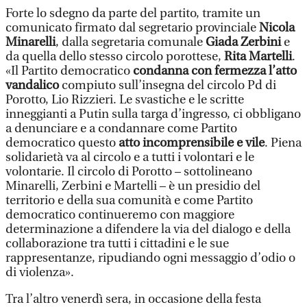
Forte lo sdegno da parte del partito, tramite un
comunicato firmato dal segretario provinciale
Nicola
Minarelli
, dalla segretaria comunale
Giada Zerbini
e
da quella dello stesso circolo porottese,
Rita Martelli
.
«Il Partito democratico
condanna con fermezza l’atto
vandalico
compiuto sull’insegna del circolo Pd di
Porotto, Lio Rizzieri. Le svastiche e le scritte
inneggianti a Putin sulla targa d’ingresso, ci obbligano
a denunciare e a condannare come Partito
democratico questo
atto incomprensibile e vile
. Piena
solidarietà va al circolo e a tutti i volontari e le
volontarie. Il circolo di Porotto – sottolineano
Minarelli, Zerbini e Martelli – è un presidio del
territorio e della sua comunità e come Partito
democratico continueremo con maggiore
determinazione a difendere la via del dialogo e della
collaborazione tra tutti i cittadini e le sue
rappresentanze, ripudiando ogni messaggio d’odio o
di violenza».
Tra l’altro venerdì sera, in occasione della festa