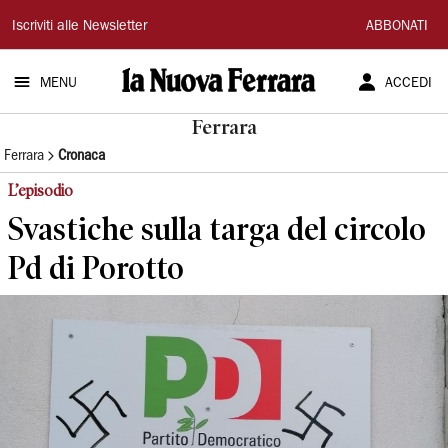
La
Iscriviti alle Newsletter
ABBONATI
Nuova
MENU
ACCEDI
Ferrara
Ferrara
Ferrara
Cronaca
L’episodio
Svastiche sulla targa del circolo
Pd di Porotto