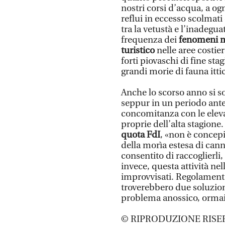
nostri corsi d’acqua, a og
reflui in eccesso scolmati
tra la vetustà e l’inadegua
frequenza dei
fenomeni m
turistico
nelle aree costie
forti piovaschi di fine stag
grandi morie di fauna ittic
Anche lo scorso anno si so
seppur in un periodo ante
concomitanza con le elev
proprie dell’alta stagione
quota FdI
, «non è concepi
della morìa estesa di cann
consentito di raccoglierli,
invece, questa attività ne
improvvisati. Regolamenta
troverebbero due soluzion
problema anossico, ormai
© RIPRODUZIONE RISE