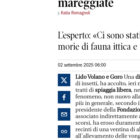
mareggiate
Katia Romagnoli
L’esperto: «Ci sono stat
morie di fauna ittica e
02 settembre 2025 06:00
Lido Volano e Goro
Una
d
di insetti, ha accolto, ie
tratti di
spiaggia libera
, n
fenomeno, non nuovo alla 
più in generale, secondo i
presidente della
Fondazio
associato indirettamente 
scorsi, ha eroso durament
recinti di una ventina di 
all’allevamento delle vong