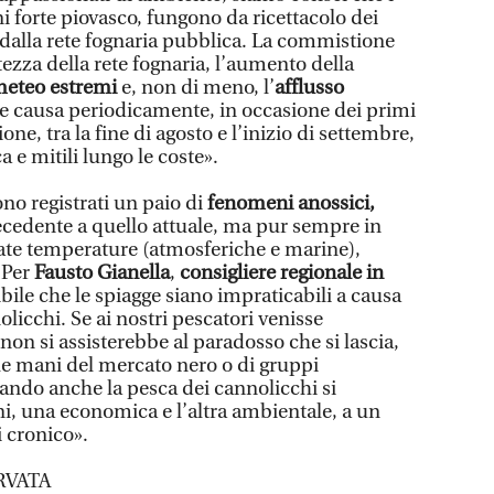
ni forte piovasco, fungono da ricettacolo dei
 dalla rete fognaria pubblica. La commistione
tezza della rete fognaria, l’aumento della
eteo estremi
e, non di meno, l’
afflusso
re causa periodicamente, in occasione dei primi
ione, tra la fine di agosto e l’inizio di settembre,
a e mitili lungo le coste».
no registrati un paio di
fenomeni anossici,
cedente a quello attuale, ma pur sempre in
ate temperature (atmosferiche e marine),
. Per
Fausto Gianella
,
consigliere regionale in
bile che le spiagge siano impraticabili a causa
olicchi. Se ai nostri pescatori venisse
 non si assisterebbe al paradosso che si lascia,
lle mani del mercato nero o di gruppi
ndo anche la pesca dei cannolicchi si
i, una economica e l’altra ambientale, a un
 cronico».
RVATA