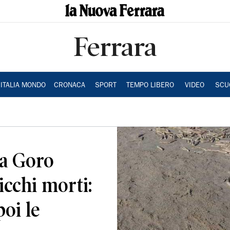
Ferrara
ITALIA MONDO
CRONACA
SPORT
TEMPO LIBERO
VIDEO
SCU
 a Goro
icchi morti:
poi le