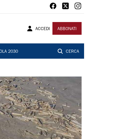
ACCEDI
ABBONATI
OLA 2030
CERCA