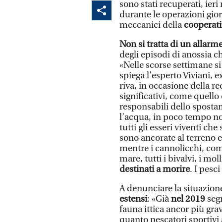
sono stati recuperati, ieri 
durante le operazioni gio
meccanici della
cooperati
Non si tratta di un allar
degli episodi di anossia ch
«Nelle scorse settimane si
spiega l’esperto Viviani, e
riva, in occasione della r
significativi, come quello 
responsabili dello sposta
l’acqua, in poco tempo non
tutti gli esseri viventi ch
sono ancorate al terreno e 
mentre i cannolicchi, com
mare, tutti i bivalvi, i mo
destinati a morire
. I pesc
A denunciare la situazio
estensi
: «Già
nel 2019
seg
fauna ittica ancor più grav
quanto pescatori sportivi