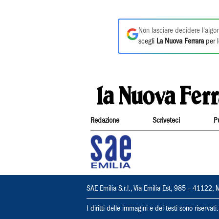
Non lasciare decidere l'algor
scegli
La Nuova Ferrara
per l
Redazione
Scriveteci
P
SAE Emilia S.r.l., Via Emilia Est, 985 – 411
I diritti delle immagini e dei testi sono riserva