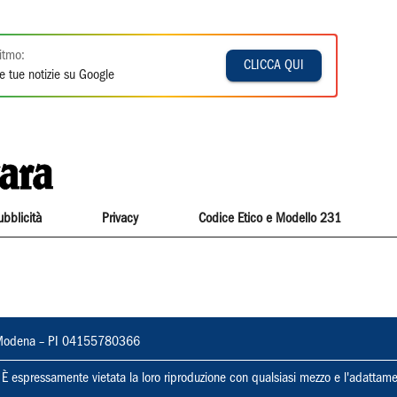
itmo:
CLICCA QUI
e tue notizie su Google
ubblicità
Privacy
Codice Etico e Modello 231
22, Modena – PI 04155780366
ti. È espressamente vietata la loro riproduzione con qualsiasi mezzo e l'adattame