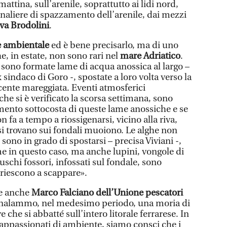
mattina, sull’arenile, soprattutto ai lidi nord,
rnaliere di spazzamento dell’arenile, dai mezzi
va Brodolini
.
me ambientale
ed è bene precisarlo, ma di uno
e, in estate, non sono rari nel
mare Adriatico
.
 sono formate lame di acqua anossica al largo –
x sindaco di Goro -, spostate a loro volta verso la
ecente mareggiata. Eventi atmosferici
che si è verificato la scorsa settimana, sono
mento sottocosta di queste lame anossiche e se
 fa a tempo a riossigenarsi, vicino alla riva,
e si trovano sui fondali muoiono. Le alghe non
sono in grado di spostarsi – precisa Viviani -,
e in questo caso, ma anche lupini, vongole di
lluschi fossori, infossati sul fondale, sono
i riescono a scappare».
ne anche
Marco Falciano dell’Unione pescatori
nalammo, nel medesimo periodo, una moria di
e che si abbatté sull’intero litorale ferrarese. In
 appassionati di ambiente, siamo consci che i