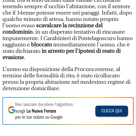
zona, ma si sono defilati dalla visuale circostante
tenendo sempre d’occhio l’abitazione, con il sentore
che il 34enne potesse essere nei paraggi. Infatti, dopo
qualche minuto di attesa, hanno notato proprio
l’uomo evaso
scavalcare la recinzione del
condominio
, in un disperato tentativo di rincasare
impunemente. I Carabinieri di Pontelagoscuro hanno
raggiunto e
bloccato
immediatamente l’uomo, che è
stato dichiarato
in arresto per l’ipotesi di reato di
evasione
.
L’uomo su disposizione della Procura estense, al
termine delle formalità di rito, è stato ricollocato
presso la propria abitazione nel medesimo regime di
detenzione domiciliare.
Non lasciare decidere l'algoritmo:
CLICCA QUI
scegli
La Nuova Ferrara
per le tue notizie su Google