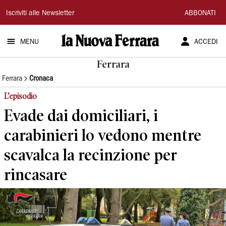
La
Iscriviti alle Newsletter
ABBONATI
Nuova
MENU
ACCEDI
Ferrara
Ferrara
Ferrara
Cronaca
L’episodio
Evade dai domiciliari, i
carabinieri lo vedono mentre
scavalca la recinzione per
rincasare