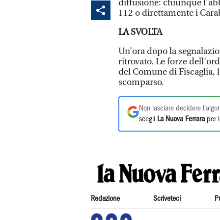
diffusione: chiunque l’abbi
112 o direttamente i Car
LA SVOLTA
Un’ora dopo la segnalazio
ritrovato. Le forze dell’o
del Comune di Fiscaglia, l
scomparso.
Non lasciare decidere l'algor
scegli
La Nuova Ferrara
per l
Redazione
Scriveteci
P