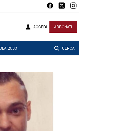
ACCEDI
ABBONATI
OLA 2030
CERCA