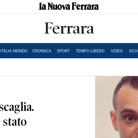
Ferrara
ITALIA MONDO
CRONACA
SPORT
TEMPO LIBERO
VIDEO
SCU
caglia.
 stato