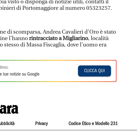
a visto o disponga di notizie utili, contatti il
abinieri di Portomaggiore al numero 05323257.
ne di scomparsa, Andrea Cavalieri d’Oro è stato
rdine l’hanno
rintracciato a Migliarino
, località
o stesso di Massa Fiscaglia, dove l’uomo era
itmo:
CLICCA QUI
e tue notizie su Google
ubblicità
Privacy
Codice Etico e Modello 231