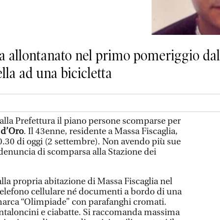
ra allontanato nel primo pomeriggio dal
lla ad una bicicletta
dalla Prefettura il piano persone scomparse per
 d’Oro
. Il 43enne, residente a Massa Fiscaglia,
 10.30 di oggi (2 settembre). Non avendo più sue
 denuncia di scomparsa alla Stazione dei
lla propria abitazione di Massa Fiscaglia nel
elefono cellulare né documenti a bordo di una
marca “Olimpiade” con parafanghi cromati.
antaloncini e ciabatte. Si raccomanda massima