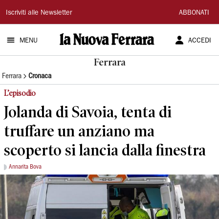
La
Iscriviti alle Newsletter
ABBONATI
Nuova
MENU
ACCEDI
Ferrara
Ferrara
Ferrara
Cronaca
L’episodio
Jolanda di Savoia, tenta di
truffare un anziano ma
scoperto si lancia dalla finestra
Annarita Bova