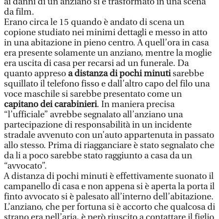
ai danni di un anziano si è trasformato in una scena
da film.
Erano circa le 15 quando è andato di scena un
copione studiato nei minimi dettagli e messo in atto
in una abitazione in pieno centro. A quell’ora in casa
era presente solamente un anziano, mentre la moglie
era uscita di casa per recarsi ad un funerale. Da
quanto appreso
a distanza di pochi minuti
sarebbe
squillato il telefono fisso e dall’altro capo del filo una
voce maschile si sarebbe presentato come un
capitano dei carabinieri
. In maniera precisa
“l’ufficiale” avrebbe segnalato all’anziano una
partecipazione di responsabilità in un incidente
stradale avvenuto con un’auto appartenuta in passato
allo stesso. Prima di riagganciare è stato segnalato che
da li a poco sarebbe stato raggiunto a casa da un
“avvocato”.
A distanza di pochi minuti è effettivamente suonato il
campanello di casa e non appena si è aperta la porta il
finto avvocato si è palesato all’interno dell’abitazione.
L’anziano, che per fortuna si è accorto che qualcosa di
strano era nell’aria, è però riuscito a contattare il figlio