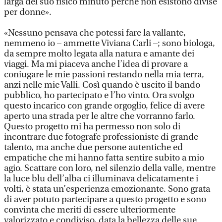
larga del suo fisico minuto perché non esistono divise
per donne».
«Nessuno pensava che potessi fare la vallante,
nemmeno io – ammette Viviana Carli –; sono biologa,
da sempre molto legata alla natura e amante dei
viaggi. Ma mi piaceva anche l’idea di provare a
coniugare le mie passioni restando nella mia terra,
anzi nelle mie Valli. Così quando è uscito il bando
pubblico, ho partecipato e l’ho vinto. Ora svolgo
questo incarico con grande orgoglio, felice di avere
aperto una strada per le altre che vorranno farlo.
Questo progetto mi ha permesso non solo di
incontrare due fotografe professioniste di grande
talento, ma anche due persone autentiche ed
empatiche che mi hanno fatta sentire subito a mio
agio. Scattare con loro, nel silenzio della valle, mentre
la luce blu dell’alba ci illuminava delicatamente i
volti, è stata un’esperienza emozionante. Sono grata
di aver potuto partecipare a questo progetto e sono
convinta che meriti di essere ulteriormente
valorizzato e condiviso, data la bellezza delle sue