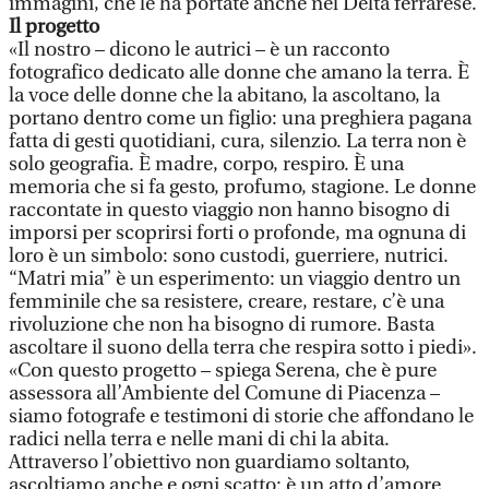
immagini, che le ha portate anche nel Delta ferrarese.
Il progetto
«Il nostro – dicono le autrici – è un racconto
fotografico dedicato alle donne che amano la terra. È
la voce delle donne che la abitano, la ascoltano, la
portano dentro come un figlio: una preghiera pagana
fatta di gesti quotidiani, cura, silenzio. La terra non è
solo geografia. È madre, corpo, respiro. È una
memoria che si fa gesto, profumo, stagione. Le donne
raccontate in questo viaggio non hanno bisogno di
imporsi per scoprirsi forti o profonde, ma ognuna di
loro è un simbolo: sono custodi, guerriere, nutrici.
“Matri mia” è un esperimento: un viaggio dentro un
femminile che sa resistere, creare, restare, c’è una
rivoluzione che non ha bisogno di rumore. Basta
ascoltare il suono della terra che respira sotto i piedi».
«Con questo progetto – spiega Serena, che è pure
assessora all’Ambiente del Comune di Piacenza –
siamo fotografe e testimoni di storie che affondano le
radici nella terra e nelle mani di chi la abita.
Attraverso l’obiettivo non guardiamo soltanto,
ascoltiamo anche e ogni scatto: è un atto d’amore