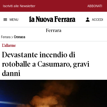
La
Iscriviti alle Newsletter
ABBONATI
Nuova
MENU
ACCEDI
Ferrara
Ferrara
Ferrara
Cronaca
L’allarme
Devastante incendio di
rotoballe a Casumaro, gravi
danni