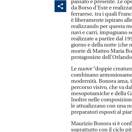
passato e presente. Le op
da Borso d’Este e realizzat
ferrarese, tra i quali Fra
è liberamente ispirato all
realizzando per questa mo
navi e carri, impugnano so
realizzate a partire dal 19
giorno e della notte (che 
morte di Matteo Maria Bo
protagoniste dell’Orland
Le nuove “doppie creature”
combinano armoniosamente
modernità. Bonora ama, in
percorso visivo, che va da
mesopotamiche e della Grec
Inoltre nelle composizioni
le attualizzano con una n
preparatori esposti al pi
Maurizio Bonora si è conf
soprattutto con il ciclo pi