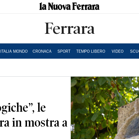
Ferrara
ITALIA MONDO
CRONACA
SPORT
TEMPO LIBERO
VIDEO
SCU
giche”, le
ra in mostra a