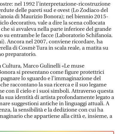
ostre: nel 1992 l’interpretazione-ricostruzione
erdute delle pareti sud e ovest (Lo Zodiaco del
ifanoia di Maurizio Bonora); nel biennio 2015-
ciclo decorativo, vale a dire la scena collocata
, che si avvaleva nella parte inferiore del grande
to su entrambe le facce (Laboratorio Schifanoia.
ni). Ancora nel 2007, conviene ricordare, ha
erella di Cosmè Tura in scala reale, a matita su
no preparatorio.
a Cultura, Marco Gulinelli «Le muse
Bonora si presentano come figure protettrici
ompagnare lo sguardo e l’immaginazione del
he raccontano la sua ricerca e il suo legame
e con il cielo e i suoi simboli. Attraverso questa
 sua identità di artista profondamente legato a
mare suggestioni antiche in linguaggi attuali. A
renza, la sensibilità e la dedizione con cui ha
aginario che appartiene alla città e, insieme, a