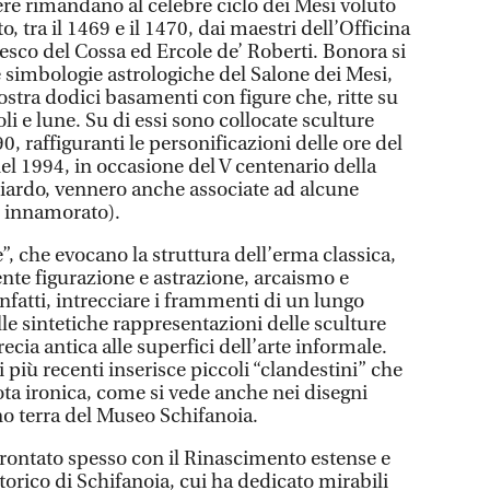
ere rimandano al celebre ciclo dei Mesi voluto
o, tra il 1469 e il 1470, dai maestri dell’Officina
ncesco del Cossa ed Ercole de’ Roberti. Bonora si
e simbologie astrologiche del Salone dei Mesi,
stra dodici basamenti con figure che, ritte su
li e lune. Su di essi sono collocate sculture
90, raffiguranti le personificazioni delle ore del
nel 1994, in occasione del V centenario della
iardo, vennero anche associate ad alcune
o innamorato).
, che evocano la struttura dell’erma classica,
 figurazione e astrazione, arcaismo e
fatti, intrecciare i frammenti di un lungo
lle sintetiche rappresentazioni delle sculture
ia antica alle superfici dell’arte informale.
 più recenti inserisce piccoli “clandestini” che
ota ironica, come si vede anche nei disegni
ano terra del Museo Schifanoia.
rontato spesso con il Rinascimento estense e
ttorico di Schifanoia, cui ha dedicato mirabili