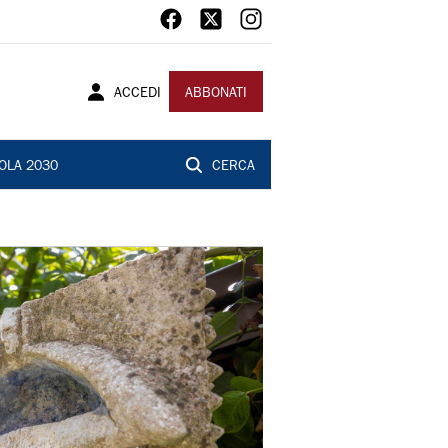
ACCEDI
ABBONATI
OLA 2030
CERCA