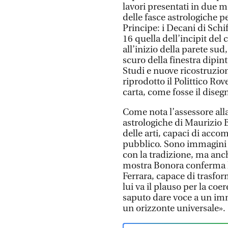
lavori presentati in due m
delle fasce astrologiche p
Principe: i Decani di Sch
16 quella dell’incipit del 
all’inizio della parete sud
scuro della finestra dipin
Studi e nuove ricostruzio
riprodotto il Polittico Rov
carta, come fosse il diseg
Come nota l’assessore all
astrologiche di Maurizio 
delle arti, capaci di acc
pubblico. Sono immagini c
con la tradizione, ma anch
mostra Bonora conferma la
Ferrara, capace di trasfor
lui va il plauso per la coe
saputo dare voce a un imm
un orizzonte universale».