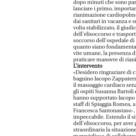
dopo minuti che sono par
lanciare i primo, importan
rianimazione cardiopolmo
dai sanitari in vacanza e
volta stabilizzato, il giudi
dell’elisoccorso e traspor
soccorso dell’ospedale di
quanto siano fondamentali,
vite umane, la presenza di
praticare manovre di ria
L’intervento
«Desidero ringraziare di c
bagnino Jacopo Zappaterr
il massaggio cardiaco senz
gli ospiti Susanna Bartoli 
hanno supportato Jacopo a
staff di Spiaggia Romea, a 
Francesca Santonastaso-,
impeccabile. Estendo il s
dell’elisoccorso, per aver
straordinaria la situazio