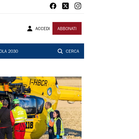
ACCEDI
ABBONATI
OLA 2030
CERCA