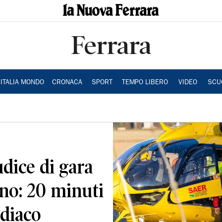
Ferrara
ITALIA MONDO
CRONACA
SPORT
TEMPO LIBERO
VIDEO
SCU
udice di gara
ino: 20 minuti
rdiaco