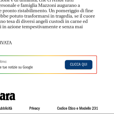
ione e di umanità, che ci rende tutti
personale e famiglia Mazzoni augurano a
 pronto ristabilimento. Un pomeriggio di fine
ebbe potuto trasformarsi in tragedia, se il cuore
no tesa di diversi angeli custodi in carne ed
ati in azione tempestivamente e senza mai
RVATA
itmo:
CLICCA QUI
e tue notizie su Google
ubblicità
Privacy
Codice Etico e Modello 231