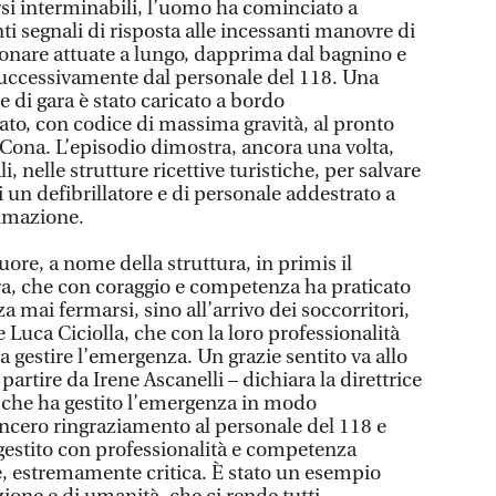
si interminabili, l’uomo ha cominciato a
ti segnali di risposta alle incessanti manovre di
nare attuate a lungo, dapprima dal bagnino e
 successivamente dal personale del 118. Una
ce di gara è stato caricato a bordo
tato, con codice di massima gravità, al pronto
 Cona. L’episodio dimostra, ancora una volta,
 nelle strutture ricettive turistiche, per salvare
 un defibrillatore e di personale addestrato a
nimazione.
uore, a nome della struttura, in primis il
a, che con coraggio e competenza ha praticato
a mai fermarsi, sino all’arrivo dei soccorritori,
e Luca Ciciolla, che con la loro professionalità
 gestire l’emergenza. Un grazie sentito va allo
partire da Irene Ascanelli – dichiara la direttrice
 che ha gestito l’emergenza in modo
incero ringraziamento al personale del 118 e
 gestito con professionalità e competenza
ne, estremamente critica. È stato un esempio