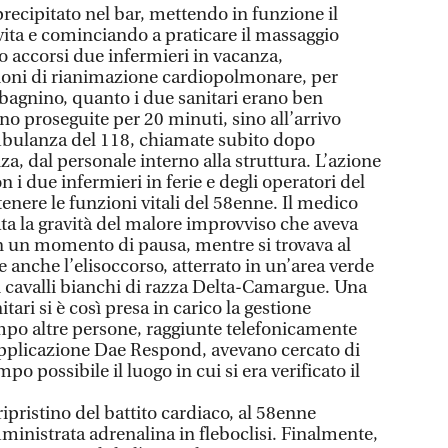
è precipitato nel bar, mettendo in funzione il
ita e cominciando a praticare il massaggio
o accorsi due infermieri in vacanza,
ioni di rianimazione cardiopolmonare, per
il bagnino, quanto i due sanitari erano ben
o proseguite per 20 minuti, sino all’arrivo
mbulanza del 118, chiamate subito dopo
za, dal personale interno alla struttura. L’azione
 i due infermieri in ferie e degli operatori del
nere le funzioni vitali del 58enne. Il medico
ta la gravità del malore improvviso che aveva
 in un momento di pausa, mentre si trovava al
re anche l’elisoccorso, atterrato in un’area verde
 cavalli bianchi di razza Delta-Camargue. Una
itari si è così presa in carico la gestione
empo altre persone, raggiunte telefonicamente
applicazione Dae Respond, avevano cercato di
o possibile il luogo in cui si era verificato il
ripristino del battito cardiaco, al 58enne
ministrata adrenalina in fleboclisi. Finalmente,