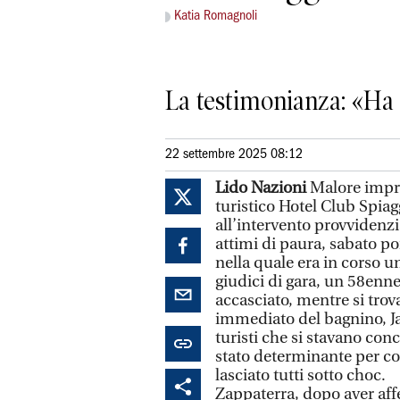
Katia Romagnoli
La testimonianza: «Ha 
22 settembre 2025 08:12
Lido Nazioni
Malore impro
turistico Hotel Club Spia
all’intervento provvidenzia
attimi di paura, sabato pom
nella quale era in corso 
giudici di gara, un 58enn
accasciato, mentre si trova
immediato del bagnino, Ja
turisti che si stavano con
stato determinante per con
lasciato tutti sotto choc.
Zappaterra, dopo aver affe