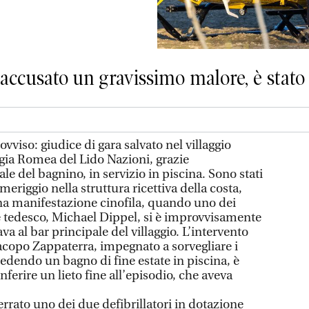
accusato un gravissimo malore, è stato
vviso: giudice di gara salvato nel villaggio
ggia Romea del Lido Nazioni, grazie
le del bagnino, in servizio in piscina. Sono stati
eriggio nella struttura ricettiva della costa,
una manifestazione cinofila, quando uno dei
e tedesco, Michael Dippel, si è improvvisamente
va al bar principale del villaggio. L’intervento
copo Zappaterra, impegnato a sorvegliare i
cedendo un bagno di fine estate in piscina, è
ferire un lieto fine all’episodio, che aveva
rrato uno dei due defibrillatori in dotazione