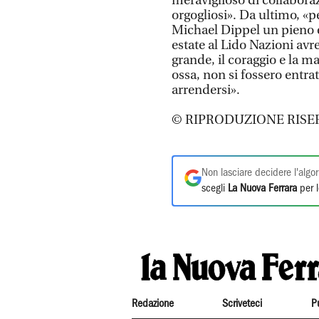
meraviglioso di collaboraz
orgogliosi». Da ultimo, «
Michael Dippel un pieno e
estate al Lido Nazioni avr
grande, il coraggio e la ma
ossa, non si fossero entr
arrendersi».
© RIPRODUZIONE RISE
Non lasciare decidere l'algor
scegli
La Nuova Ferrara
per l
Redazione
Scriveteci
P