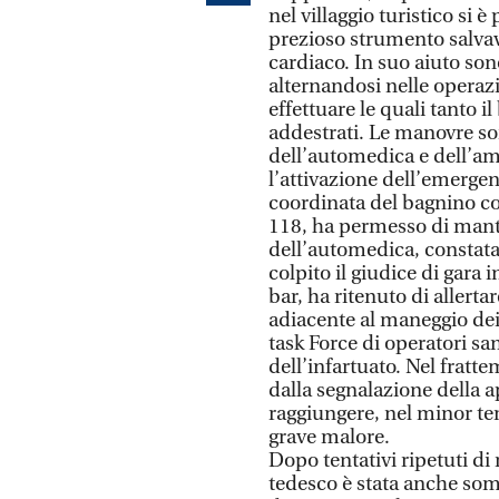
nel villaggio turistico si 
prezioso strumento salvav
cardiaco. In suo aiuto son
alternandosi nelle operaz
effettuare le quali tanto 
addestrati. Le manovre son
dell’automedica e dell’a
l’attivazione dell’emergen
coordinata del bagnino con
118, ha permesso di mante
dell’automedica, constata
colpito il giudice di gara
bar, ha ritenuto di allerta
adiacente al maneggio dei
task Force di operatori san
dell’infartuato. Nel fratt
dalla segnalazione della 
raggiungere, nel minor temp
grave malore.
Dopo tentativi ripetuti di 
tedesco è stata anche som