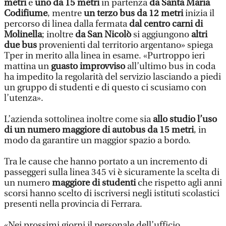
metri
e
uno da 15 metri
in partenza
da Santa Maria
Codifiume
, mentre
un terzo bus da 12 metri
inizia il
percorso di linea dalla fermata
dal centro carni di
Molinella
; inoltre
da San Nicolò
si aggiungono
altri
due bus
provenienti dal territorio argentano» spiega
Tper in merito alla linea in esame. «Purtroppo ieri
mattina un
guasto improvviso
all’ultimo bus in coda
ha impedito la regolarità del servizio lasciando a piedi
un gruppo di studenti e di questo ci scusiamo con
l’utenza».
L’azienda sottolinea inoltre come sia
allo studio l’uso
di un numero maggiore di autobus da 15 metri
, in
modo da garantire un maggior spazio a bordo.
Tra le cause che hanno portato a un incremento di
passeggeri sulla linea 345 vi è sicuramente la scelta di
un numero
maggiore di studenti
che rispetto agli anni
scorsi hanno scelto di iscriversi negli istituti scolastici
presenti nella provincia di Ferrara.
«Nei prossimi giorni il personale dell’ufficio