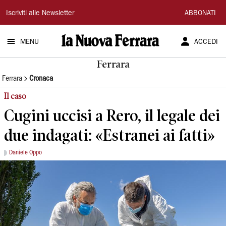
La
Iscriviti alle Newsletter
ABBONATI
Nuova
MENU
ACCEDI
Ferrara
Ferrara
Ferrara
Cronaca
Il caso
Cugini uccisi a Rero, il legale dei
due indagati: «Estranei ai fatti»
Daniele Oppo