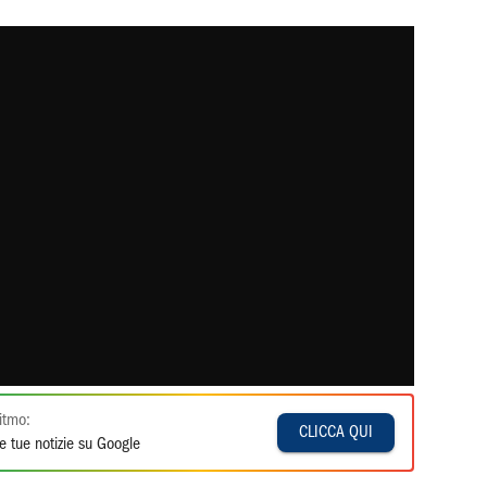
itmo:
CLICCA QUI
e tue notizie su Google