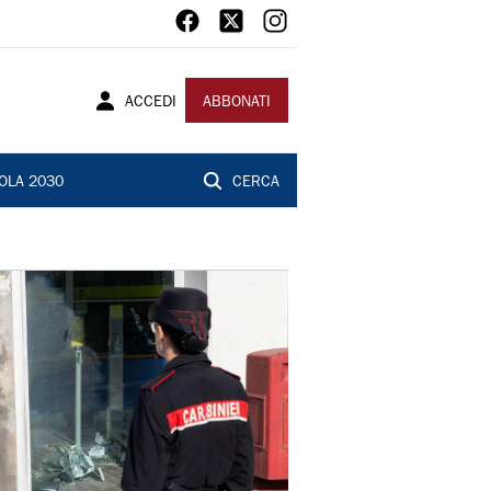
ACCEDI
ABBONATI
OLA 2030
CERCA