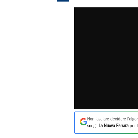
Non lasciare decidere l'algor
scegli
La Nuova Ferrara
per l