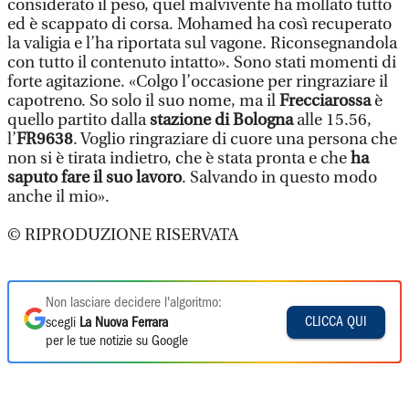
considerato il peso, quel malvivente ha mollato tutto
ed è scappato di corsa. Mohamed ha così recuperato
la valigia e l’ha riportata sul vagone. Riconsegnandola
con tutto il contenuto intatto». Sono stati momenti di
forte agitazione. «Colgo l’occasione per ringraziare il
capotreno. So solo il suo nome, ma il
Frecciarossa
è
quello partito dalla
stazione di Bologna
alle 15.56,
l’
FR9638
. Voglio ringraziare di cuore una persona che
non si è tirata indietro, che è stata pronta e che
ha
saputo fare il suo lavoro
. Salvando in questo modo
anche il mio».
© RIPRODUZIONE RISERVATA
Non lasciare decidere l'algoritmo:
CLICCA QUI
scegli
La Nuova Ferrara
per le tue notizie su Google