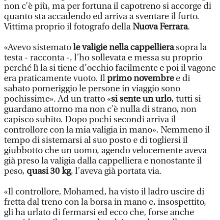
non c’è più, ma per fortuna il capotreno si accorge di
quanto sta accadendo ed arriva a sventare il furto.
Vittima proprio il fotografo della
Nuova Ferrara
.
«Avevo sistemato
le valigie nella cappelliera
sopra la
testa - racconta -, l’ho sollevata e messa su proprio
perché lì la si tiene d’occhio facilmente e poi il vagone
era praticamente vuoto. Il
primo novembre
e di
sabato pomeriggio le persone in viaggio sono
pochissime». Ad un tratto «
si sente un urlo
, tutti si
guardano attorno ma non c’è nulla di strano, non
capisco subito. Dopo pochi secondi arriva il
controllore con la mia valigia in mano». Nemmeno il
tempo di sistemarsi al suo posto e di togliersi il
giubbotto che un uomo, agendo velocemente aveva
già preso la valigia dalla cappelliera e nonostante il
peso,
quasi 30 kg
, l’aveva già portata via.
«Il controllore, Mohamed, ha visto il ladro uscire di
fretta dal treno con la borsa in mano e, insospettito,
gli ha urlato di fermarsi ed ecco che, forse anche