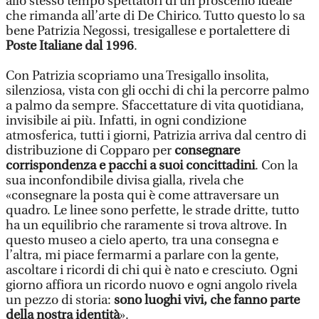
allo stesso tempo spettatori di un proscenio ideale
che rimanda all’arte di De Chirico. Tutto questo lo sa
bene Patrizia Negossi, tresigallese e portalettere di
Poste Italiane dal 1996
.
Con Patrizia scopriamo una Tresigallo insolita,
silenziosa, vista con gli occhi di chi la percorre palmo
a palmo da sempre. Sfaccettature di vita quotidiana,
invisibile ai più. Infatti, in ogni condizione
atmosferica, tutti i giorni, Patrizia arriva dal centro di
distribuzione di Copparo per
consegnare
corrispondenza e pacchi a suoi concittadini
. Con la
sua inconfondibile divisa gialla, rivela che
«consegnare la posta qui è come attraversare un
quadro. Le linee sono perfette, le strade dritte, tutto
ha un equilibrio che raramente si trova altrove. In
questo museo a cielo aperto, tra una consegna e
l’altra, mi piace fermarmi a parlare con la gente,
ascoltare i ricordi di chi qui è nato e cresciuto. Ogni
giorno affiora un ricordo nuovo e ogni angolo rivela
un pezzo di storia:
sono luoghi vivi, che fanno parte
della nostra identità
».