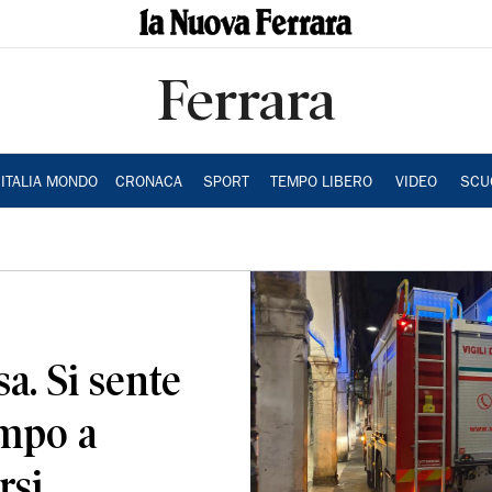
Ferrara
ITALIA MONDO
CRONACA
SPORT
TEMPO LIBERO
VIDEO
SCU
sa. Si sente
empo a
rsi