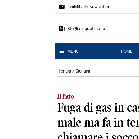
La
Iscriviti alle Newsletter
Nuova
Ferrara
Sfoglia il quotidiano
MENU
HOME
Ferrara
Cronaca
Il fatto
Fuga di gas in ca
male ma fa in t
chiamare i socco