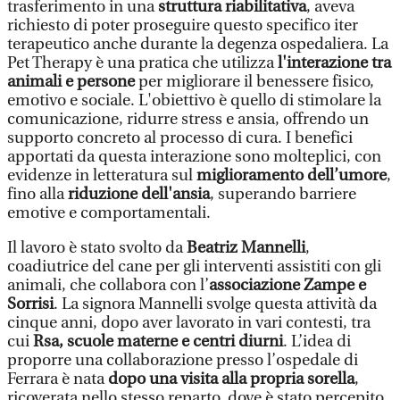
trasferimento in una
struttura riabilitativa
, aveva
richiesto di poter proseguire questo specifico iter
terapeutico anche durante la degenza ospedaliera. La
Pet Therapy è una pratica che utilizza
l'interazione tra
animali e persone
per migliorare il benessere fisico,
emotivo e sociale. L'obiettivo è quello di stimolare la
comunicazione, ridurre stress e ansia, offrendo un
supporto concreto al processo di cura. I benefici
apportati da questa interazione sono molteplici, con
evidenze in letteratura sul
miglioramento dell’umore
,
fino alla
riduzione dell'ansia
, superando barriere
emotive e comportamentali.
Il lavoro è stato svolto da
Beatriz Mannelli
,
coadiutrice del cane per gli interventi assistiti con gli
animali, che collabora con l’
associazione Zampe e
Sorrisi
. La signora Mannelli svolge questa attività da
cinque anni, dopo aver lavorato in vari contesti, tra
cui
Rsa, scuole materne e centri diurni
. L’idea di
proporre una collaborazione presso l’ospedale di
Ferrara è nata
dopo una visita alla propria sorella
,
ricoverata nello stesso reparto, dove è stato percepito