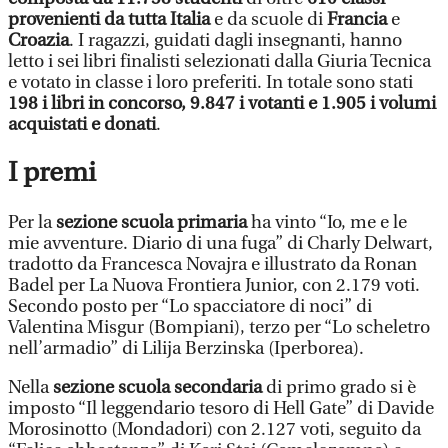
provenienti da tutta Italia
e da scuole di
Francia
e
Croazia
. I ragazzi, guidati dagli insegnanti, hanno
letto i sei libri finalisti selezionati dalla Giuria Tecnica
e votato in classe i loro preferiti. In totale sono stati
198 i libri in concorso, 9.847 i votanti e 1.905 i volumi
acquistati e donati
.
I premi
Per la
sezione scuola primaria
ha vinto “Io, me e le
mie avventure. Diario di una fuga” di Charly Delwart,
tradotto da Francesca Novajra e illustrato da Ronan
Badel per La Nuova Frontiera Junior, con 2.179 voti.
Secondo posto per “Lo spacciatore di noci” di
Valentina Misgur (Bompiani), terzo per “Lo scheletro
nell’armadio” di Lilija Berzinska (Iperborea).
Nella
sezione scuola secondaria
di primo grado si è
imposto “Il leggendario tesoro di Hell Gate” di Davide
Morosinotto (Mondadori) con 2.127 voti, seguito da