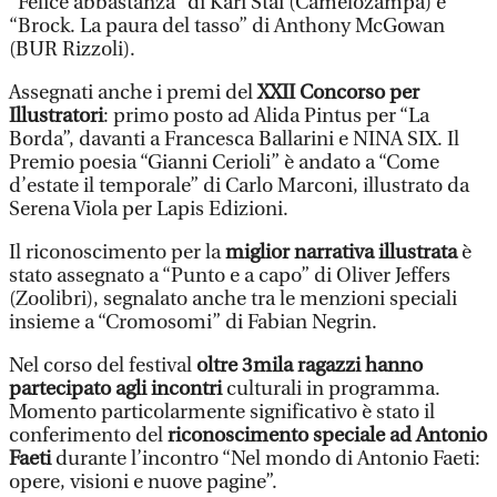
“Felice abbastanza” di Kari Stai (Camelozampa) e
“Brock. La paura del tasso” di Anthony McGowan
(BUR Rizzoli).
Assegnati anche i premi del
XXII Concorso per
Illustratori
: primo posto ad Alida Pintus per “La
Borda”, davanti a Francesca Ballarini e NINA SIX. Il
Premio poesia “Gianni Cerioli” è andato a “Come
d’estate il temporale” di Carlo Marconi, illustrato da
Serena Viola per Lapis Edizioni.
Il riconoscimento per la
miglior narrativa illustrata
è
stato assegnato a “Punto e a capo” di Oliver Jeffers
(Zoolibri), segnalato anche tra le menzioni speciali
insieme a “Cromosomi” di Fabian Negrin.
Nel corso del festival
oltre 3mila ragazzi hanno
partecipato agli incontri
culturali in programma.
Momento particolarmente significativo è stato il
conferimento del
riconoscimento speciale ad Antonio
Faeti
durante l’incontro “Nel mondo di Antonio Faeti:
opere, visioni e nuove pagine”.