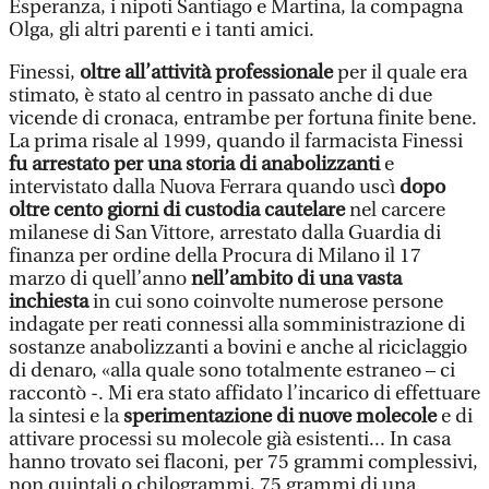
Esperanza, i nipoti Santiago e Martina, la compagna
Olga, gli altri parenti e i tanti amici.
Finessi,
oltre all’attività professionale
per il quale era
stimato, è stato al centro in passato anche di due
vicende di cronaca, entrambe per fortuna finite bene.
La prima risale al 1999, quando il farmacista Finessi
fu arrestato per una storia di anabolizzanti
e
intervistato dalla Nuova Ferrara quando uscì
dopo
oltre cento giorni di custodia cautelare
nel carcere
milanese di San Vittore, arrestato dalla Guardia di
finanza per ordine della Procura di Milano il 17
marzo di quell’anno
nell’ambito di una vasta
inchiesta
in cui sono coinvolte numerose persone
indagate per reati connessi alla somministrazione di
sostanze anabolizzanti a bovini e anche al riciclaggio
di denaro, «alla quale sono totalmente estraneo – ci
raccontò -. Mi era stato affidato l’incarico di effettuare
la sintesi e la
sperimentazione di nuove molecole
e di
attivare processi su molecole già esistenti... In casa
hanno trovato sei flaconi, per 75 grammi complessivi,
non quintali o chilogrammi, 75 grammi di una