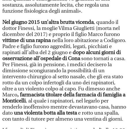
sostanza, assolutamente lecita, che regola una
funzione fisiologica degli animali».
Nel giugno 2015 un’altra brutta vicenda
, quando il
dottor Finessi, la moglie Vilma Giuglietti (morta nel
dicembre del 2017) e proprio il figlio Marco furono
vittime di una rapina
nella loro abitazione a Codigoro.
Padre e figlio furono aggrediti, legati, picchiati e
rapinati all’alba del 2 giugno e
dopo alcuni giorni di
osservazione all’ospedale di Cona
sono tornati a casa.
Per Finessi, già in pensione, i medici decisero la
dimissione scongiurando la possibilità di un
intervento chirurgico al setto nasale, che gli era stato
rotto da un colpo infertogli da uno dei rapinatori,
oltre a un violento colpo al capo. Fu dimesso anche
Marco
, farmacista titolare della farmacia di famiglia a
Monticelli
, al quale i rapinatori, nel legarlo per
renderlo inoffensivo mentre devastavano casa, hanno
dato
una violenta botta alla testa
e rotto una spalla,
con tanto di tutore per almeno una ventina di giorni.