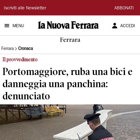
La
Iscriviti alle Newsletter
ABBONATI
Nuova
MENU
ACCEDI
Ferrara
Ferrara
Ferrara
Cronaca
Il provvedimento
Portomaggiore, ruba una bici e
danneggia una panchina:
denunciato