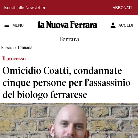
La
Iscriviti alle Newsletter
ABBONATI
Nuova
MENU
ACCEDI
Ferrara
Ferrara
Ferrara
Cronaca
Il processo
Omicidio Coatti, condannate
cinque persone per l’assassinio
del biologo ferrarese