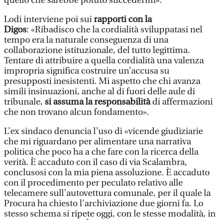
quello che sarebbe potuto succedermi».
Lodi interviene poi sui
rapporti con la
Digos
: «Ribadisco che la cordialità sviluppatasi nel
tempo era la naturale conseguenza di una
collaborazione istituzionale, del tutto legittima.
Tentare di attribuire a quella cordialità una valenza
impropria significa costruire un’accusa su
presupposti inesistenti. Mi aspetto che chi avanza
simili insinuazioni, anche al di fuori delle aule di
tribunale,
si assuma la responsabilità
di affermazioni
che non trovano alcun fondamento».
L’ex sindaco denuncia l’uso di «vicende giudiziarie
che mi riguardano per alimentare una narrativa
politica che poco ha a che fare con la ricerca della
verità. È accaduto con il caso di via Scalambra,
conclusosi con la mia piena assoluzione. È accaduto
con il procedimento per peculato relativo alle
telecamere sull’autovettura comunale, per il quale la
Procura ha chiesto l’archiviazione due giorni fa. Lo
stesso schema si ripete oggi, con le stesse modalità, in