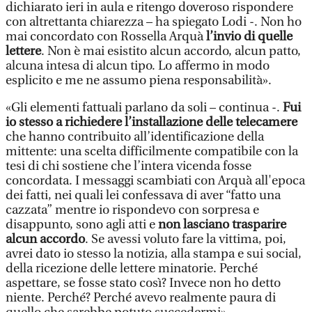
dichiarato ieri in aula e ritengo doveroso rispondere
con altrettanta chiarezza – ha spiegato Lodi -. Non ho
mai concordato con Rossella Arquà
l’invio di quelle
lettere
. Non è mai esistito alcun accordo, alcun patto,
alcuna intesa di alcun tipo. Lo affermo in modo
esplicito e me ne assumo piena responsabilità».
«Gli elementi fattuali parlano da soli – continua -.
Fui
io stesso a richiedere l’installazione delle telecamere
che hanno contribuito all’identificazione della
mittente: una scelta difficilmente compatibile con la
tesi di chi sostiene che l’intera vicenda fosse
concordata. I messaggi scambiati con Arquà all'epoca
dei fatti, nei quali lei confessava di aver “fatto una
cazzata” mentre io rispondevo con sorpresa e
disappunto, sono agli atti e
non lasciano trasparire
alcun accordo
. Se avessi voluto fare la vittima, poi,
avrei dato io stesso la notizia, alla stampa e sui social,
della ricezione delle lettere minatorie. Perché
aspettare, se fosse stato così? Invece non ho detto
niente. Perché? Perché avevo realmente paura di