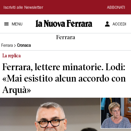
La
Iscriviti alle Newsletter
ABBONATI
Nuova
MENU
ACCEDI
Ferrara
Ferrara
Ferrara
Cronaca
La replica
Ferrara, lettere minatorie. Lodi:
«Mai esistito alcun accordo con
Arquà»