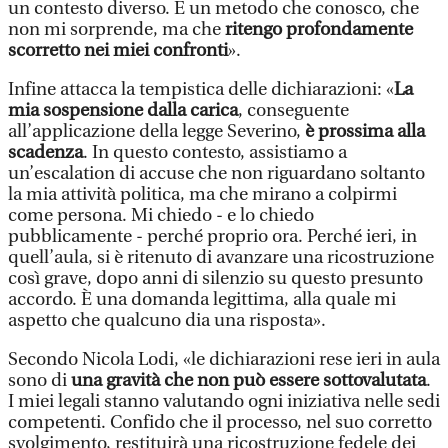
un contesto diverso. È un metodo che conosco, che
non mi sorprende, ma che
ritengo profondamente
scorretto nei miei confronti
».
Infine attacca la tempistica delle dichiarazioni: «
La
mia sospensione dalla carica
, conseguente
all’applicazione della legge Severino,
è prossima alla
scadenza
. In questo contesto, assistiamo a
un’escalation di accuse che non riguardano soltanto
la mia attività politica, ma che mirano a colpirmi
come persona. Mi chiedo - e lo chiedo
pubblicamente - perché proprio ora. Perché ieri, in
quell’aula, si è ritenuto di avanzare una ricostruzione
così grave, dopo anni di silenzio su questo presunto
accordo. È una domanda legittima, alla quale mi
aspetto che qualcuno dia una risposta».
Secondo Nicola Lodi, «le dichiarazioni rese ieri in aula
sono di
una gravità che non può essere sottovalutata
.
I miei legali stanno valutando ogni iniziativa nelle sedi
competenti. Confido che il processo, nel suo corretto
svolgimento, restituirà una ricostruzione fedele dei