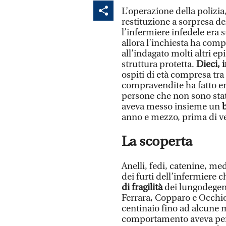
L’operazione della polizia,
restituzione a sorpresa del
l’infermiere infedele era 
allora l’inchiesta ha compi
all’indagato molti altri ep
struttura protetta.
Dieci, i
ospiti di età compresa tra 
compravendite ha fatto em
persone che non sono state
aveva messo insieme un
anno e mezzo, prima di ve
La scoperta
Anelli, fedi, catenine, med
dei furti dell’infermiere
di fragilità
dei lungodegenti
Ferrara, Copparo e Occhiob
centinaio fino ad alcune mi
comportamento aveva p