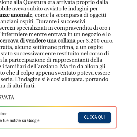
zione alla Questura era arrivata proprio dalla
bile aveva subito avviato le indagini per
tanze anomale
, come la scomparsa di oggetti
 anziani ospiti. Durante i successivi
ercizi specializzati in compravendita di oro i
l’infermiere mentre entrava in un negozio e lo
cercava di vendere una collana
per 3.200 euro.
ttratta, alcune settimane prima, a un ospite
stato successivamente restituito nel corso di
 la partecipazione di rappresentanti della
e i familiari dell’anziano. Ma fin da allora gli
ito che il colpo appena sventato poteva essere
serie. L’indagine si è così allargata, portando
 di altri furti.
RVATA
itmo:
CLICCA QUI
e tue notizie su Google