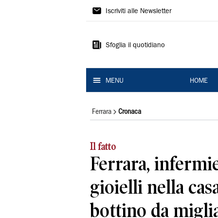
La
Iscriviti alle Newsletter
Nuova
Ferrara
Sfoglia il quotidiano
MENU
HOME
Ferrara
Cronaca
Il fatto
Ferrara, infermi
gioielli nella cas
bottino da migli