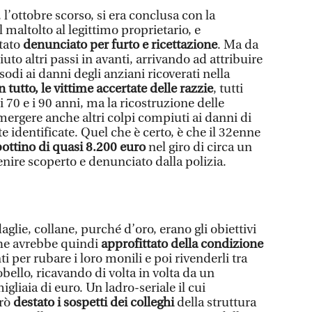
 l’ottobre scorso, si era conclusa con la
 maltolto al legittimo proprietario, e
stato
denunciato per furto e ricettazione
. Ma da
uto altri passi in avanti, arrivando ad attribuire
isodi ai danni degli anziani ricoverati nella
n tutto, le vittime accertate delle razzie
, tutti
i 70 e i 90 anni, ma la ricostruzione delle
ergere anche altri colpi compiuti ai danni di
 identificate. Quel che è certo, è che il 32enne
bottino di quasi 8.200 euro
nel giro di circa un
nire scoperto e denunciato dalla polizia.
aglie, collane, purché d’oro, erano gli obiettivi
 che avrebbe quindi
approfittato della condizione
 per rubare i loro monili e poi rivenderli tra
ello, ricavando di volta in volta da un
gliaia di euro. Un ladro-seriale il cui
erò
destato i sospetti dei colleghi
della struttura