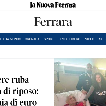
Ferrara
ITALIA MONDO
CRONACA
SPORT
TEMPO LIBERO
VIDEO
SCU
ere ruba
a di riposo:
aia di euro