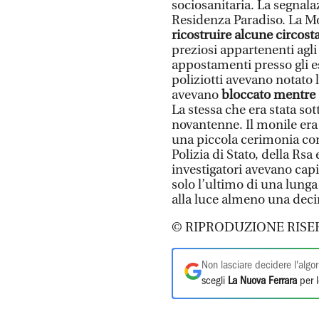
sociosanitaria. La segnala
Residenza Paradiso. La Mo
ricostruire alcune circos
preziosi appartenenti agli
appostamenti presso gli es
poliziotti avevano notato 
avevano
bloccato mentre 
La stessa che era stata so
novantenne. Il monile era 
una piccola cerimonia con
Polizia di Stato, della Rsa 
investigatori avevano cap
solo l’ultimo di una lunga 
alla luce almeno una decina
© RIPRODUZIONE RISE
Non lasciare decidere l'algor
scegli
La Nuova Ferrara
per l