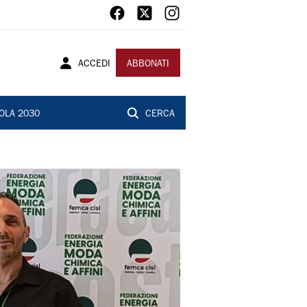
ACCEDI
ABBONATI
OLA 2030
CERCA