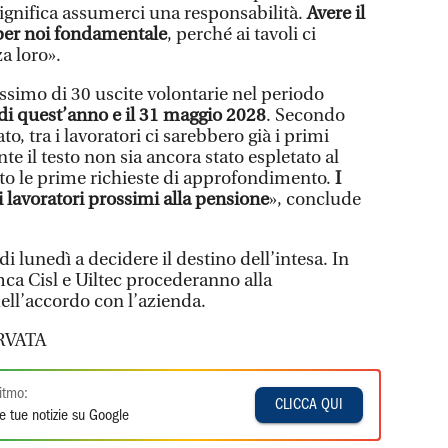
significa assumerci una responsabilità.
Avere il
 per noi fondamentale
, perché ai tavoli ci
a loro».
simo di 30 uscite volontarie nel periodo
di quest’anno e il 31 maggio 2028
. Secondo
to, tra i lavoratori ci sarebbero già i primi
e il testo non sia ancora stato espletato al
to le prime richieste di approfondimento.
I
i lavoratori prossimi alla pensione
», conclude
 lunedì a decidere il destino dell’intesa. In
ca Cisl e Uiltec procederanno alla
ell’accordo con l’azienda.
RVATA
itmo:
CLICCA QUI
e tue notizie su Google