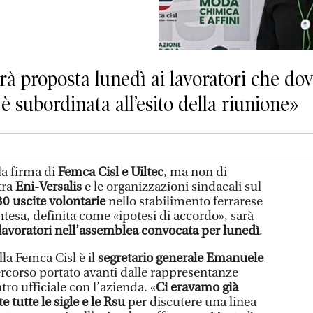
rrà proposta lunedì ai lavoratori che do
 è subordinata all’esito della riunione»
la firma di
Femca Cisl e Uiltec
, ma non di
tra
Eni-Versalis
e le organizzazioni sindacali sul
30 uscite volontarie
nello stabilimento ferrarese
ntesa, definita come «ipotesi di accordo», sarà
 lavoratori nell’assemblea convocata per lunedì
.
lla Femca Cisl è il
segretario generale Emanuele
percorso portato avanti dalle rappresentanze
tro ufficiale con l’azienda. «
Ci eravamo già
 tutte le sigle e le Rsu
per discutere una linea