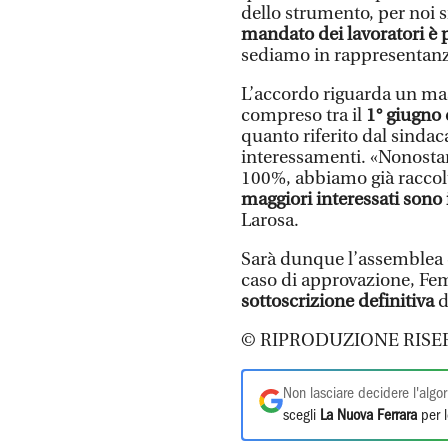
dello strumento, per noi 
mandato dei lavoratori è
sediamo in rappresentanz
L’accordo riguarda un mas
compreso tra il
1° giugno 
quanto riferito dal sindaca
interessamenti. «Nonostant
100%, abbiamo già raccol
maggiori interessati sono 
Larosa.
Sarà dunque l’assemblea di
caso di approvazione, Fem
sottoscrizione definitiva
d
© RIPRODUZIONE RISE
Non lasciare decidere l'algor
scegli
La Nuova Ferrara
per l