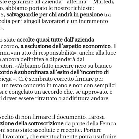
te e garanzie all’azienda – afferma –. Martedì,
, abbiamo portato le nostre richieste:
 5,
salvaguardie per chi andrà in pensione
tra
celta per i singoli lavoratori e un incremento
».
o state
accolte quasi tutte dall’azienda
 accordo,
a esclusione dell’aspetto economico
. Il
irma «un atto di responsabilità», anche alla luce
 è ancora definitiva e dipenderà dal
tori. «Abbiamo fatto inserire nero su bianco
ccordo è subordinata all’esito dell’incontro di
piega –. Ci è sembrato corretto firmare per
n un testo concreto in mano e non con semplici
i è congelato un accordo che, se approvato, è
i dover essere ritrattato o addirittura andare
 scelto di non firmare il documento, Larosa
zione della sottoscrizione
da parte della Femca
ni sono state ascoltate e recepite. Portare
ei lavoratori, che eventualmente potrà usufruire