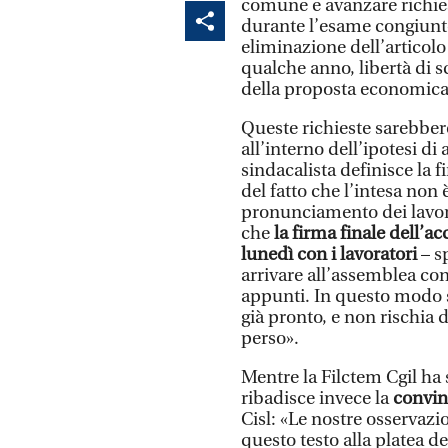
comune e avanzare richies
durante l’esame congiunto
eliminazione dell’articolo
qualche anno, libertà di s
della proposta economica
Queste richieste sarebber
all’interno dell’ipotesi di
sindacalista definisce la f
del fatto che l’intesa non
pronunciamento dei lavora
che
la firma finale dell’a
lunedì con i lavoratori
– s
arrivare all’assemblea co
appunti. In questo modo s
già pronto, e non rischia d
perso».
Mentre la Filctem Cgil ha
ribadisce invece la
convin
Cisl: «Le nostre osservazio
questo testo alla platea d