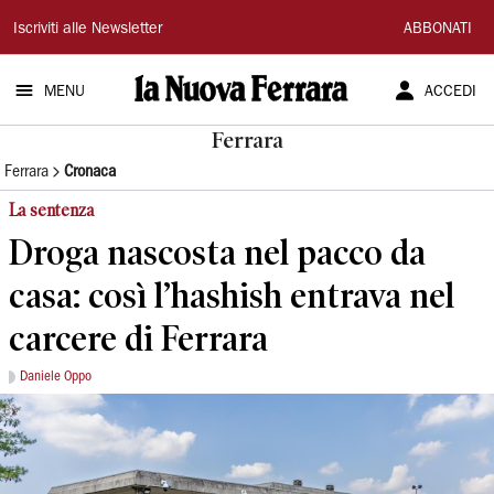
La
Iscriviti alle Newsletter
ABBONATI
Nuova
MENU
ACCEDI
Ferrara
Ferrara
Ferrara
Cronaca
La sentenza
Droga nascosta nel pacco da
casa: così l’hashish entrava nel
carcere di Ferrara
Daniele Oppo