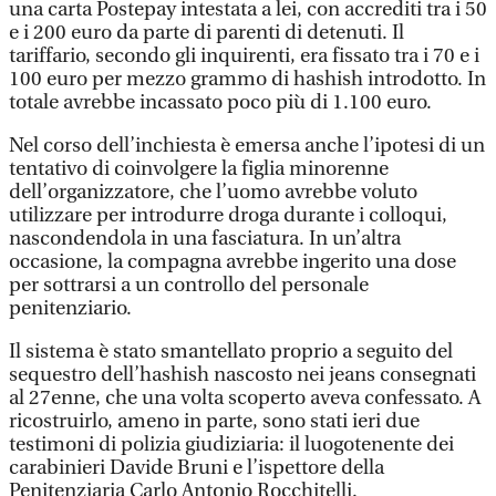
una carta Postepay intestata a lei, con accrediti tra i 50
e i 200 euro da parte di parenti di detenuti. Il
tariffario, secondo gli inquirenti, era fissato tra i 70 e i
100 euro per mezzo grammo di hashish introdotto. In
totale avrebbe incassato poco più di 1.100 euro.
Nel corso dell’inchiesta è emersa anche l’ipotesi di un
tentativo di coinvolgere la figlia minorenne
dell’organizzatore, che l’uomo avrebbe voluto
utilizzare per introdurre droga durante i colloqui,
nascondendola in una fasciatura. In un’altra
occasione, la compagna avrebbe ingerito una dose
per sottrarsi a un controllo del personale
penitenziario.
Il sistema è stato smantellato proprio a seguito del
sequestro dell’hashish nascosto nei jeans consegnati
al 27enne, che una volta scoperto aveva confessato. A
ricostruirlo, ameno in parte, sono stati ieri due
testimoni di polizia giudiziaria: il luogotenente dei
carabinieri Davide Bruni e l’ispettore della
Penitenziaria Carlo Antonio Rocchitelli.