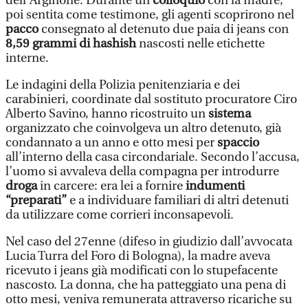
dell’Arginone. Durante un
colloquio
con la madre,
poi sentita come testimone, gli agenti scoprirono nel
pacco
consegnato al detenuto due paia di jeans con
8,59 grammi di hashish
nascosti nelle etichette
interne.
Le indagini della Polizia penitenziaria e dei
carabinieri, coordinate dal sostituto procuratore Ciro
Alberto Savino, hanno ricostruito un
sistema
organizzato che coinvolgeva un altro detenuto, già
condannato a un anno e otto mesi per
spaccio
all’interno della casa circondariale. Secondo l’accusa,
l’uomo si avvaleva della compagna per introdurre
droga
in carcere: era lei a fornire
indumenti
“preparati”
e a individuare familiari di altri detenuti
da utilizzare come corrieri inconsapevoli.
Nel caso del 27enne (difeso in giudizio dall’avvocata
Lucia Turra del Foro di Bologna), la madre aveva
ricevuto i jeans già modificati con lo stupefacente
nascosto. La donna, che ha patteggiato una pena di
otto mesi, veniva remunerata attraverso ricariche su