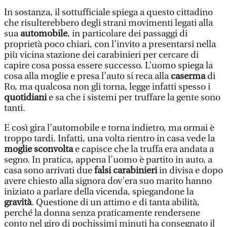
In sostanza, il sottufficiale spiega a questo cittadino
che risulterebbero degli strani movimenti legati alla
sua
automobile
, in particolare dei passaggi di
proprietà poco chiari, con l’invito a presentarsi nella
più vicina stazione dei carabinieri per cercare di
capire cosa possa essere successo. L’uomo spiega la
cosa alla moglie e presa l’auto si reca alla
caserma
di
Ro, ma qualcosa non gli torna, legge infatti spesso i
quotidiani
e sa che i sistemi per truffare la gente sono
tanti.
E così gira l’automobile e torna indietro, ma ormai è
troppo tardi. Infatti, una volta rientro in casa vede la
moglie sconvolta
e capisce che la truffa era andata a
segno. In pratica, appena l’uomo è partito in auto, a
casa sono arrivati due
falsi carabinieri
in divisa e dopo
avere chiesto alla signora dov’era suo marito hanno
iniziato a parlare della vicenda, spiegandone la
gravità
. Questione di un attimo e di tanta abilità,
perché la donna senza praticamente rendersene
conto nel giro di pochissimi minuti ha consegnato il