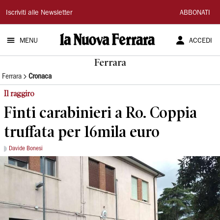
La
Iscriviti alle Newsletter
ABBONATI
Nuova
MENU
ACCEDI
Ferrara
Ferrara
Ferrara
Cronaca
Il raggiro
Finti carabinieri a Ro. Coppia
truffata per 16mila euro
Davide Bonesi