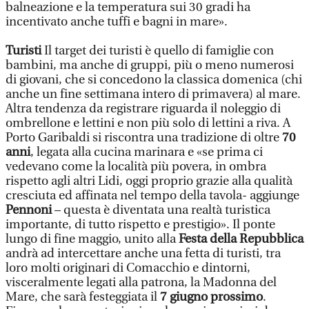
balneazione e la temperatura sui 30 gradi ha
incentivato anche tuffi e bagni in mare».
Turisti
Il target dei turisti è quello di famiglie con
bambini, ma anche di gruppi, più o meno numerosi
di giovani, che si concedono la classica domenica (chi
anche un fine settimana intero di primavera) al mare.
Altra tendenza da registrare riguarda il noleggio di
ombrellone e lettini e non più solo di lettini a riva. A
Porto Garibaldi si riscontra una tradizione di oltre
70
anni
, legata alla cucina marinara e «se prima ci
vedevano come la località più povera, in ombra
rispetto agli altri Lidi, oggi proprio grazie alla qualità
cresciuta ed affinata nel tempo della tavola- aggiunge
Pennoni
– questa è diventata una realtà turistica
importante, di tutto rispetto e prestigio». Il ponte
lungo di fine maggio, unito alla
Festa della Repubblica
andrà ad intercettare anche una fetta di turisti, tra
loro molti originari di Comacchio e dintorni,
visceralmente legati alla patrona, la Madonna del
Mare, che sarà festeggiata il
7 giugno prossimo
.