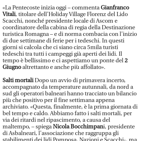
«La Pentecoste inizia oggi – commenta
Gianfranco
Vitali
, titolare dell’Holiday Village Florenz del Lido
Scacchi, nonché presidente locale di Ascom e
coordinatore della cabina di regia della Destinazione
turistica Romagna – e di norma combacia con l’inizio
di due settimane di ferie per i tedeschi. In questi
giorni si calcola che ci siano circa 5mila turisti
tedeschi tra tutti i campeggi già aperti dei lidi. Il
tempo è bellissimo e ci aspettiamo un ponte del
2
Giugno
altrettanto e anche più affollato».
Salti mortali
Dopo un avvio di primavera incerto,
accompagnato da temperature autunnali, da nord a
sud gli operatori balneari hanno tracciato un bilancio
più che positivo per il fine settimana appena
archiviato. «Questa, finalmente, è la prima giornata di
bel tempo e caldo. Abbiamo fatto i salti mortali, per
via dei ritardi nel ripascimento, a causa del
maltempo, – spiega
Nicola Bocchimpan
i, presidente
di Asbalneari, l’associazione che raggruppa gli
stabilimenti dei lidi Pomposa, Nazioni e Scacchi-, ma