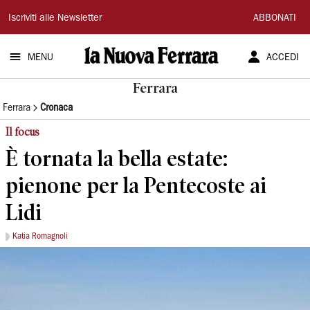
La
Iscriviti alle Newsletter
ABBONATI
Nuova
MENU
ACCEDI
Ferrara
Ferrara
Ferrara
Cronaca
Il focus
È tornata la bella estate:
pienone per la Pentecoste ai
Lidi
Katia Romagnoli