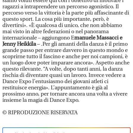
siamo voluti essere qui con l’obiettivo di motivare i
ragazzi a intraprendere un percorso agonistico. Il
percorso verso la vittoria è la parte più affascinante di
questo sport. La cosa più importante, però, è
divertirsi». «È qualcosa di unico, che non abbiamo
mai visto in altre federazioni o nel panorama
internazionale – aggiungono E
manuele Massacci e
Jenny Heikkila
– .Per gli amanti della danza è il primo
grande passo per entrare davvero in questo mondo e
scoprirne tutto il fascino e anche per noi campioni, è
un luogo dove poter imparare ancora». Aspetto anche
questo rilevante. “A volte, dopo tanti anni, la danza
rischia di diventare quasi un lavoro. Invece vedere a
Dance Expo l’entusiasmo dei giovani atleti ci
restituisce energia». L’appuntamento è già al
prossimo anno, per tornare ancora una volta a vivere
insieme la magia di Dance Expo.
© RIPRODUZIONE RISERVATA