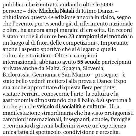
pubblico che è entrato, andando oltre le 5000
persone – dice
Michela Natali
di Ritmo Danza –
chiudiamo questa 4ª edizione ancora in rialzo, segno
che l’evento, pur essendo già di riferimento nazionale
e oltre, ha ancora ampi margini di crescita. Un record
è stato anche il riunire ben
23 campioni del mondo
in
un luogo al di fuori delle competizioni». Importante
anche l’aspetto sportivo che si è legato a quello
culturale e turistico. «Oltre ai campioni
internazionali, abbiamo avuto
55 scuole
partecipanti
arrivate anche da Malta, Spagna, Slovenia,
Bielorussia, Germania e San Marino – prosegue – è
stato bello vederli mettersi alla prova a Dance Expo
ma anche approfittare di questa fiera per poter
visitare Ferrara, conoscerne l’arte, la cultura e la
gastronomia dimostrando che il ballo, è sì sport ma è
anche grande
veicolo di socialità e cultura
». Una
manifestazione straordinaria che ha visto protagonisti
campioni internazionali, insegnanti, scuole, famiglie
e centinaia di giovani ballerini vivere un’esperienza
unica fatta di spettacolo, condivisione e crescita.