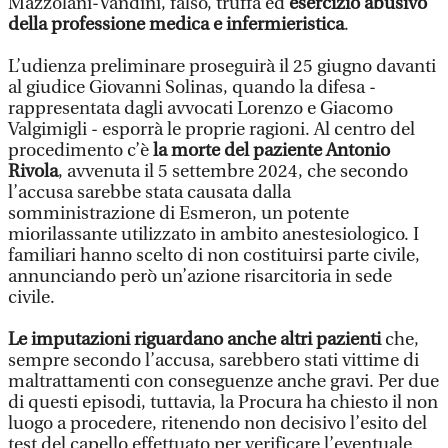
Mazzolani-Vandini, falso, truffa ed
esercizio abusivo
della professione medica e infermieristica
.
L’udienza preliminare proseguirà il 25 giugno davanti
al giudice Giovanni Solinas, quando la difesa -
rappresentata dagli avvocati Lorenzo e Giacomo
Valgimigli - esporrà le proprie ragioni. Al centro del
procedimento c’è
la morte del paziente Antonio
Rivola
, avvenuta il 5 settembre 2024, che secondo
l’accusa sarebbe stata causata dalla
somministrazione di Esmeron, un potente
miorilassante utilizzato in ambito anestesiologico. I
familiari hanno scelto di non costituirsi parte civile,
annunciando però un’azione risarcitoria in sede
civile.
Le imputazioni riguardano anche altri pazienti
che,
sempre secondo l’accusa, sarebbero stati vittime di
maltrattamenti con conseguenze anche gravi. Per due
di questi episodi, tuttavia, la Procura ha chiesto il non
luogo a procedere, ritenendo non decisivo l’esito del
test del capello effettuato per verificare l’eventuale