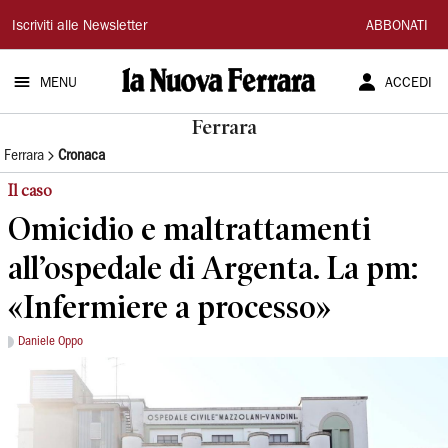
La
Iscriviti alle Newsletter
ABBONATI
Nuova
MENU
ACCEDI
Ferrara
Ferrara
Ferrara
Cronaca
Il caso
Omicidio e maltrattamenti
all’ospedale di Argenta. La pm:
«Infermiere a processo»
Daniele Oppo