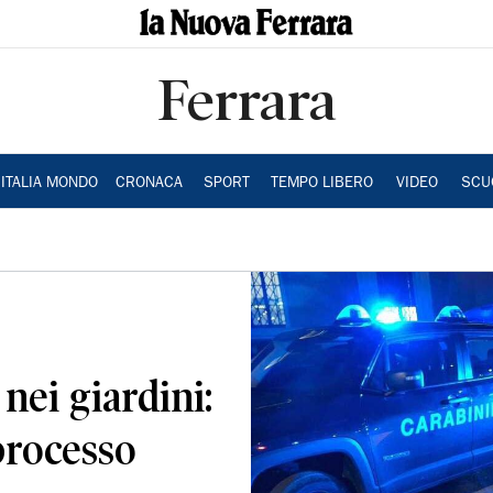
Ferrara
ITALIA MONDO
CRONACA
SPORT
TEMPO LIBERO
VIDEO
SCU
nei giardini:
processo