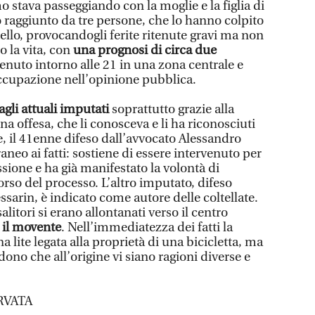
mo stava passeggiando con la moglie e la figlia di
 raggiunto da tre persone, che lo hanno colpito
tello, provocandogli ferite ritenute gravi ma non
o la vita, con
una prognosi di circa due
venuto intorno alle 21 in una zona centrale e
ccupazione nell’opinione pubblica.
 agli attuali imputati
soprattutto grazie alla
a offesa, che li conosceva e li ha riconosciuti
e, il 41enne difeso dall’avvocato Alessandro
aneo ai fatti: sostiene di essere intervenuto per
ssione e ha già manifestato la volontà di
orso del processo. L’altro imputato, difeso
sarin, è indicato come autore delle coltellate.
alitori si erano allontanati verso il centro
 il movente
. Nell’immediatezza dei fatti la
a lite legata alla proprietà di una bicicletta, ma
dono che all’origine vi siano ragioni diverse e
RVATA