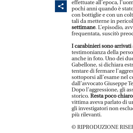
effettuate all’epoca, l’uo
pochi anni quando è stato
con bottiglie e con un col
tali da metterne in pericol
settimane
. L’episodio, av
frequentata, suscitò preo
I carabinieri sono arrivati
testimonianza della person
anche in foto. Uno dei du
Gabellone, si dichiara estr
tentare di fermare l’aggre
sottoporsi all’esame nel c
dall’avvocato Giuseppe Tes
Dopo l’aggressione, gli ass
storico.
Resta poco chiaro
vittima aveva parlato di un
gli investigatori non esclu
più rilevanti.
© RIPRODUZIONE RISE