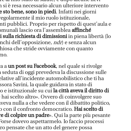
si è resa necessario alcun ulteriore intervento
 sto bene, sono in piedi
. Infatti nei giorni
egolarmente il mio ruolo istituzionale,
i pubblici. Proprio per rispetto di quest’aula e
comunali lascio ora l’assemblea
affinché
 sulla richiesta di dimissioni
in piena libertà (lo
nchi dell’opposizione,
ndr
) e senza alcun
iosa che stride ovviamente con quanto
mo.
ra a
un post su Facebook
, nel quale si rivolge
 seduta di oggi prevedeva la discussione sulle
elative all’incidente automobilistico che ti ha
ssora Savini, la quale guidava in stato di
 e istituzionale su cui
la città aveva il diritto di
e hai scelto altro». Ovvero di coinvolgere suo
veva nulla a che vedere con il dibattito politico,
 o con il confronto democratico.
Hai scelto di
re di colpire un padre
». Qui la parte più pesante
Forse dovevo aspettarmelo. Io faccio processi
ro pensate che un atto del genere possa