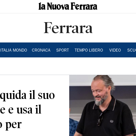
Ferrara
ITALIA MONDO
CRONACA
SPORT
TEMPO LIBERO
VIDEO
SCU
iquida il suo
e e usa il
o per