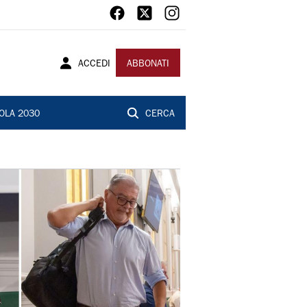
ACCEDI
ABBONATI
OLA 2030
CERCA