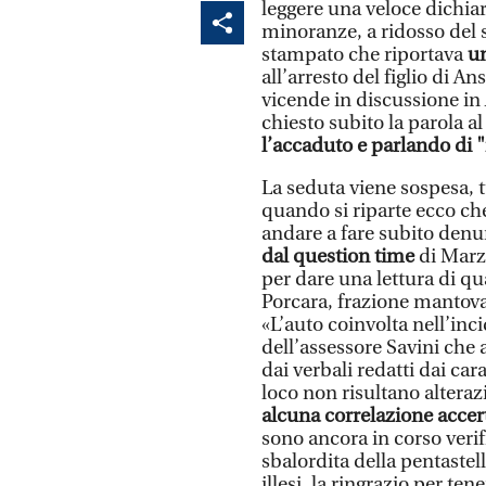
leggere una veloce dichia
minoranze, a ridosso del 
stampato che riportava
un
all’arresto del figlio di A
vicende in discussione in
chiesto subito la parola al
l’accaduto e parlando di 
La seduta viene sospesa, t
quando si riparte ecco c
andare a fare subito denun
dal question time
di Marz
per dare una lettura di q
Porcara, frazione mantovan
«L’auto coinvolta nell’in
dell’assessore Savini che 
dai verbali redatti dai car
loco non risultano alteraz
alcuna correlazione accertat
sono ancora in corso verif
sbalordita della pentaste
illesi, la ringrazio per ten