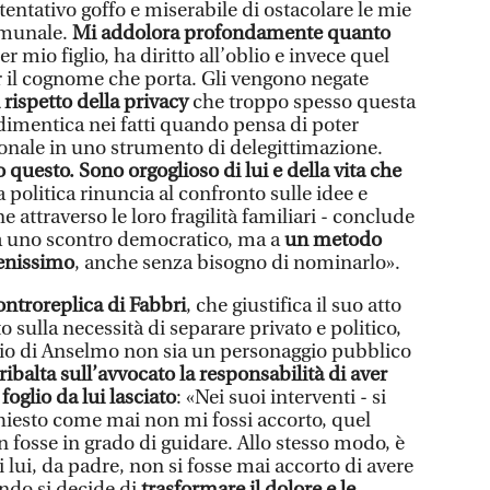
entativo goffo e miserabile di ostacolare le mie
omunale.
Mi addolora profondamente quanto
er mio figlio, ha diritto all’oblio e invece quel
er il cognome che porta. Gli vengono negate
 rispetto della privacy
che troppo spesso questa
 dimentica nei fatti quando pensa di poter
sonale in uno strumento di delegittimazione.
 questo. Sono orgoglioso di lui e della vita che
 politica rinuncia al confronto sulle idee e
e attraverso le loro fragilità familiari - conclude
a uno scontro democratico, ma a
un metodo
enissimo
, anche senza bisogno di nominarlo».
ontroreplica di Fabbri
, che giustifica il suo atto
sulla necessità di separare privato e politico,
iglio di Anselmo non sia un personaggio pubblico
ribalta sull’avvocato la responsabilità di aver
foglio da lui lasciato
: «Nei suoi interventi - si
 chiesto come mai non mi fossi accorto, quel
n fosse in grado di guidare. Allo stesso modo, è
 lui, da padre, non si fosse mai accorto di avere
ndo si decide di
trasformare il dolore e le