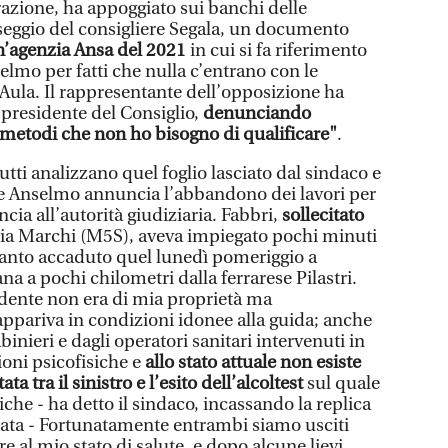
razione, ha appoggiato sui banchi delle
seggio del consigliere Segala, un documento
’agenzia Ansa del 2021
in cui si fa riferimento
nselmo per fatti che nulla c’entrano con le
 Aula. Il rappresentante dell’opposizione ha
 presidente del Consiglio,
denunciando
"metodi che non ho bisogno di qualificare"
.
utti analizzano quel foglio lasciato dal sindaco e
he Anselmo annuncia l’abbandono dei lavori per
cia all’autorità giudiziaria. Fabbri,
sollecitato
ia Marchi (M5S), aveva impiegato pochi minuti
uanto accaduto quel lunedì pomeriggio a
a a pochi chilometri dalla ferrarese Pilastri.
cidente non era di mia proprietà ma
appariva in condizioni idonee alla guida; anche
abinieri e dagli operatori sanitari intervenuti in
ioni psicofisiche e
allo stato attuale non esiste
a tra il sinistro e l’esito dell’alcoltest
sul quale
iche - ha detto il sindaco, incassando la replica
llata - Fortunatamente entrambi siamo usciti
ere al mio stato di salute, e dopo alcune lievi