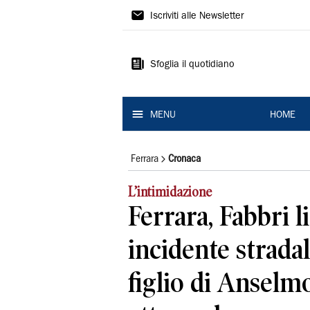
La
Iscriviti alle Newsletter
Nuova
Ferrara
Sfoglia il quotidiano
MENU
HOME
Ferrara
Cronaca
L’intimidazione
Ferrara, Fabbri l
incidente stradal
figlio di Anselm