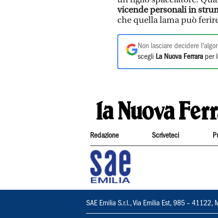
vicende personali in strum
che quella lama può ferir
Non lasciare decidere l'algor
scegli
La Nuova Ferrara
per l
Redazione
Scriveteci
P
SAE Emilia S.r.l., Via Emilia Est, 985 – 411