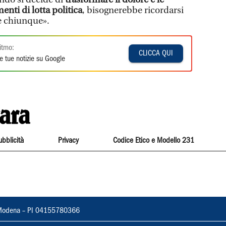
enti di lotta politica
, bisognerebbe ricordarsi
e chiunque».
itmo:
CLICCA QUI
e tue notizie su Google
ubblicità
Privacy
Codice Etico e Modello 231
22, Modena – PI 04155780366