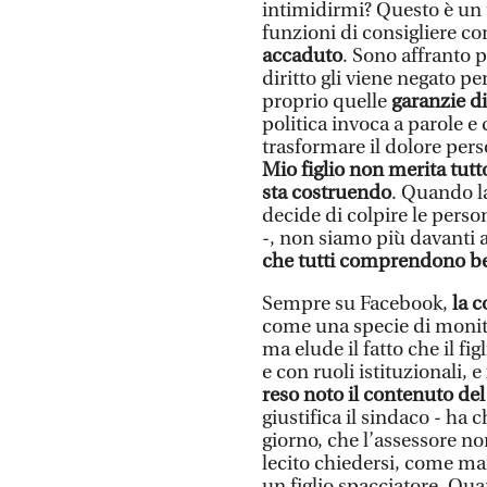
intimidirmi? Questo è un t
funzioni di consigliere c
accaduto
. Sono affranto p
diritto gli viene negato p
proprio quelle
garanzie di
politica invoca a parole e
trasformare il dolore per
Mio figlio non merita tutto
sta costruendo
. Quando la
decide di colpire le person
-, non siamo più davanti 
che tutti comprendono b
Sempre su Facebook,
la c
come una specie di monito 
ma elude il fatto che il f
e con ruoli istituzionali, e
reso noto il contenuto del 
giustifica il sindaco - ha
giorno, che l’assessore no
lecito chiedersi, come mai
un figlio spacciatore. Qua