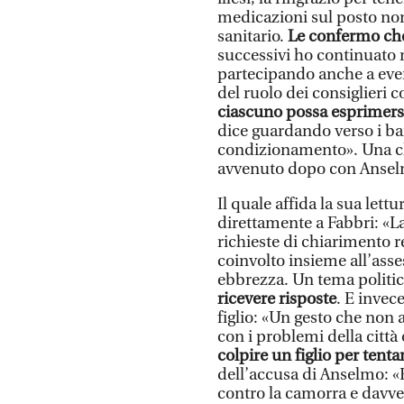
medicazioni sul posto non 
sanitario.
Le confermo che
successivi ho continuato r
partecipando anche a event
del ruolo dei consiglieri 
ciascuno possa esprimersi
dice guardando verso i ba
condizionamento». Una ch
avvenuto dopo con Ansel
Il quale affida la sua lettu
direttamente a Fabbri: «La
richieste di chiarimento r
coinvolto insieme all’asse
ebbrezza. Un tema politico
ricevere risposte
. E invec
figlio: «Un gesto che non a
con i problemi della città
colpire un figlio per tenta
dell’accusa di Anselmo: «
contro la camorra e davve