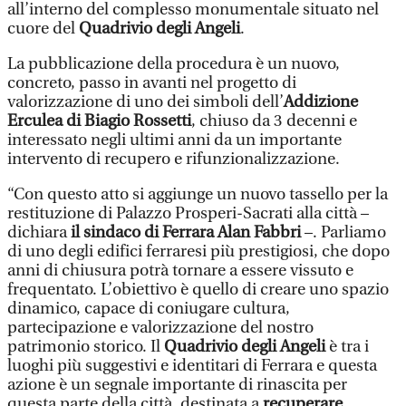
all’interno del complesso monumentale situato nel
cuore del
Quadrivio degli Angeli
.
La pubblicazione della procedura è un nuovo,
concreto, passo in avanti nel progetto di
valorizzazione di uno dei simboli dell’
Addizione
Erculea di Biagio Rossetti
, chiuso da 3 decenni e
interessato negli ultimi anni da un importante
intervento di recupero e rifunzionalizzazione.
“Con questo atto si aggiunge un nuovo tassello per la
restituzione di Palazzo Prosperi-Sacrati alla città –
dichiara
il sindaco di Ferrara Alan Fabbri
–. Parliamo
di uno degli edifici ferraresi più prestigiosi, che dopo
anni di chiusura potrà tornare a essere vissuto e
frequentato. L’obiettivo è quello di creare uno spazio
dinamico, capace di coniugare cultura,
partecipazione e valorizzazione del nostro
patrimonio storico. Il
Quadrivio degli Angeli
è tra i
luoghi più suggestivi e identitari di Ferrara e questa
azione è un segnale importante di rinascita per
questa parte della città, destinata a
recuperare