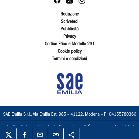
Redazione
Scriveteci
Pubblicità
Privacy
Codice Etico e Modello 231
Cookie policy
Termini e condizioni
SAE Emilia S.r.l., Via Emilia Est, 985 – 41122, Modena – PI 04155780366
I diritti delle immagini e dei testi sono riservati. È espressamente vietata la
loro riproduzione con qualsiasi mezzo e l'adattamento totale o parziale.