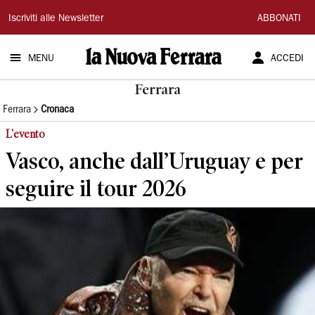
La
Iscriviti alle Newsletter
ABBONATI
Nuova
MENU
ACCEDI
Ferrara
Ferrara
Ferrara
Cronaca
L'evento
Vasco, anche dall’Uruguay e per
seguire il tour 2026