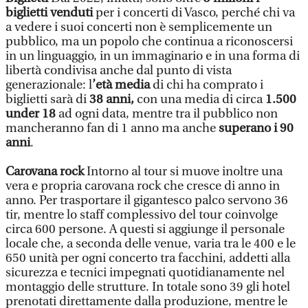
biglietti venduti
per i concerti di Vasco, perché chi va
a vedere i suoi concerti non è semplicemente un
pubblico, ma un popolo che continua a riconoscersi
in un linguaggio, in un immaginario e in una forma di
libertà condivisa anche dal punto di vista
generazionale: l
’età media
di chi ha comprato i
biglietti sarà di
38 anni,
con una media di circa
1.500
under 18
ad ogni data, mentre tra il pubblico non
mancheranno fan di 1 anno ma anche
superano i 90
anni
.
Carovana rock
Intorno al tour si muove inoltre una
vera e propria carovana rock che cresce di anno in
anno. Per trasportare il gigantesco palco servono 36
tir, mentre lo staff complessivo del tour coinvolge
circa 600 persone. A questi si aggiunge il personale
locale che, a seconda delle venue, varia tra le 400 e le
650 unità per ogni concerto tra facchini, addetti alla
sicurezza e tecnici impegnati quotidianamente nel
montaggio delle strutture. In totale sono 39 gli hotel
prenotati direttamente dalla produzione, mentre le