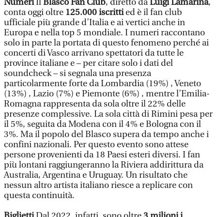
Numeri
Il
Blasco Fan Club
, diretto da
Luigi Lamarina
,
conta oggi oltre
125.000 iscritti
ed è il fan club
ufficiale più grande d’Italia e ai vertici anche in
Europa e nella top 5 mondiale. I numeri raccontano
solo in parte la portata di questo fenomeno perché ai
concerti di Vasco arrivano spettatori da tutte le
province italiane e – per citare solo i dati del
soundcheck – si segnala una presenza
particolarmente forte da Lombardia (19%) , Veneto
(13%) , Lazio (7%) e Piemonte (6%) , mentre l’Emilia-
Romagna rappresenta da sola oltre il 22% delle
presenze complessive. La sola città di Rimini pesa per
il 5%, seguita da Modena con il 4% e Bologna con il
3%. Ma il popolo del Blasco supera da tempo anche i
confini nazionali. Per questo evento sono attese
persone provenienti da 18 Paesi esteri diversi. I fan
più lontani raggiungeranno la Riviera addirittura da
Australia, Argentina e Uruguay. Un risultato che
nessun altro artista italiano riesce a replicare con
questa continuità.
Biglietti
Dal 2022, infatti, sono oltre
3 milioni i