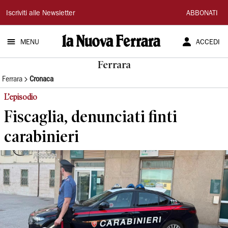
La
Iscriviti alle Newsletter
ABBONATI
Nuova
MENU
ACCEDI
Ferrara
Ferrara
Ferrara
Cronaca
L’episodio
Fiscaglia, denunciati finti
carabinieri