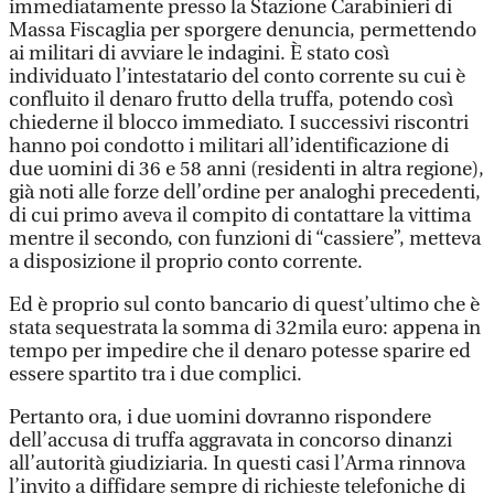
immediatamente presso la Stazione Carabinieri di
Massa Fiscaglia per sporgere denuncia, permettendo
ai militari di avviare le indagini. È stato così
individuato l’intestatario del conto corrente su cui è
confluito il denaro frutto della truffa, potendo così
chiederne il blocco immediato. I successivi riscontri
hanno poi condotto i militari all’identificazione di
due uomini di 36 e 58 anni (residenti in altra regione),
già noti alle forze dell’ordine per analoghi precedenti,
di cui primo aveva il compito di contattare la vittima
mentre il secondo, con funzioni di “cassiere”, metteva
a disposizione il proprio conto corrente.
Ed è proprio sul conto bancario di quest’ultimo che è
stata sequestrata la somma di 32mila euro: appena in
tempo per impedire che il denaro potesse sparire ed
essere spartito tra i due complici.
Pertanto ora, i due uomini dovranno rispondere
dell’accusa di truffa aggravata in concorso dinanzi
all’autorità giudiziaria. In questi casi l’Arma rinnova
l’invito a diffidare sempre di richieste telefoniche di