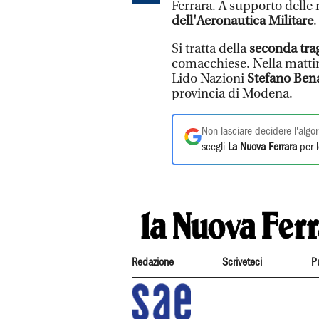
Ferrara. A supporto delle
dell'Aeronautica Militare
.
Si tratta della
seconda tra
comacchiese. Nella mattina
Lido Nazioni
Stefano Benat
provincia di Modena.
Non lasciare decidere l'algor
scegli
La Nuova Ferrara
per l
Redazione
Scriveteci
P