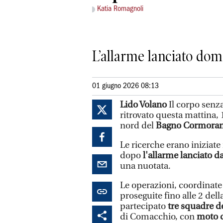
Katia Romagnoli
L’allarme lanciato do
01 giugno 2026 08:13
Lido Volano
Il corpo senza
ritrovato questa mattina, 1
nord del
Bagno Cormora
Le ricerche erano iniziat
dopo
l'allarme lanciato d
una nuotata.
Le operazioni, coordinate
proseguite fino alle 2 del
partecipato
tre squadre de
di Comacchio, con
moto 