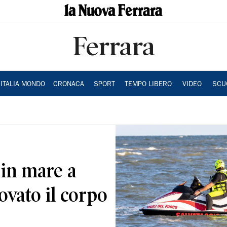
Ferrara
ITALIA MONDO
CRONACA
SPORT
TEMPO LIBERO
VIDEO
SCU
 in mare a
ovato il corpo