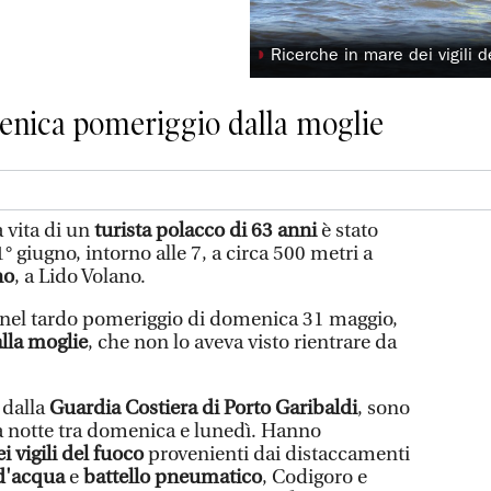
◗
Ricerche in mare dei vigili d
menica pomeriggio dalla moglie
 vita di un
turista polacco di 63 anni
è stato
° giugno, intorno alle 7, a circa 500 metri a
no
, a Lido Volano.
e nel tardo pomeriggio di domenica 31 maggio,
alla moglie
, che non lo aveva visto rientrare da
 dalla
Guardia Costiera di Porto Garibaldi
, sono
la notte tra domenica e lunedì. Hanno
i vigili del fuoco
provenienti dai distaccamenti
d'acqua
e
battello pneumatico
, Codigoro e