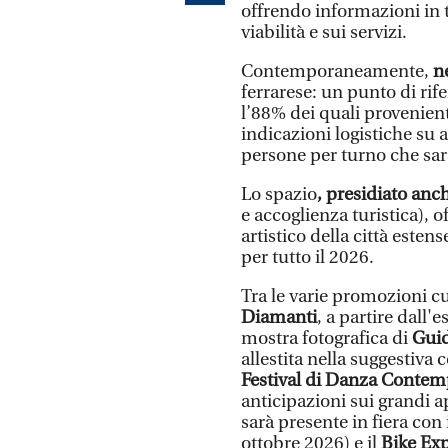
offrendo informazioni in t
viabilità e sui servizi.
Contemporaneamente,
ne
ferrarese: un punto di rif
l’88% dei quali provenient
indicazioni logistiche su a
persone per turno che sar
Lo spazio
, presidiato anc
e accoglienza turistica), o
artistico della città este
per tutto il 2026.
Tra le varie promozioni cu
Diamanti
, a partire dall'
mostra fotografica di
Guid
allestita nella suggestiva
Festival di Danza Contem
anticipazioni sui grandi
sarà presente in fiera con 
ottobre 2026) e il
Bike Exp