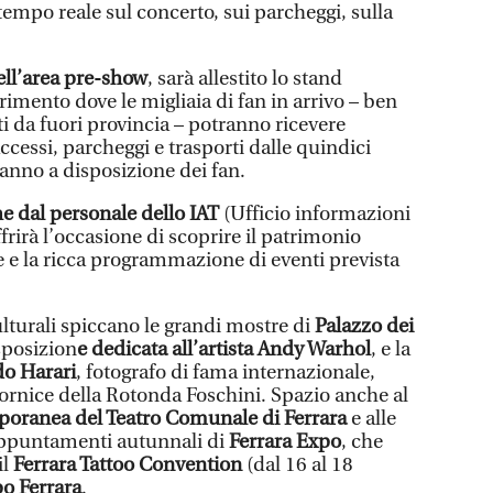
empo reale sul concerto, sui parcheggi, sulla
ll’area pre-show
, sarà allestito lo stand
erimento dove le migliaia di fan in arrivo – ben
i da fuori provincia – potranno ricevere
ccessi, parcheggi e trasporti dalle quindici
anno a disposizione dei fan.
he dal personale dello IAT
(Ufficio informazioni
ffrirà l’occasione di scoprire il patrimonio
nse e la ricca programmazione di eventi prevista
lturali spiccano le grandi mostre di
Palazzo dei
esposizion
e dedicata all’artista Andy Warhol
, e la
o Harari
, fotografo di fama internazionale,
 cornice della Rotonda Foschini. Spazio anche al
poranea del Teatro Comunale di Ferrara
e alle
 appuntamenti autunnali di
Ferrara Expo
, che
il
Ferrara Tattoo Convention
(dal 16 al 18
o Ferrara
.