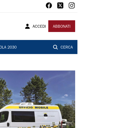
ACCEDI
ABBONATI
OLA 2030
CERCA