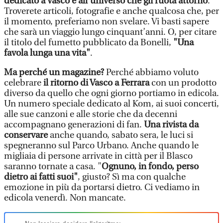
dedicato a Vasco e all’universo che gli ruota attorno
.
Troverete articoli, fotografie e anche qualcosa che, per
il momento, preferiamo non svelare. Vi basti sapere
che sarà un viaggio lungo cinquant’anni. O, per citare
il titolo del fumetto pubblicato da Bonelli,
"Una
favola lunga una vita"
.
Ma perché un magazine?
Perché abbiamo voluto
celebrare
il ritorno di Vasco a Ferrara
con un prodotto
diverso da quello che ogni giorno portiamo in edicola.
Un numero speciale dedicato al Kom, ai suoi concerti,
alle sue canzoni e alle storie che da decenni
accompagnano generazioni di fan.
Una rivista da
conservare
anche quando, sabato sera, le luci si
spegneranno sul Parco Urbano. Anche quando le
migliaia di persone arrivate in città per il Blasco
saranno tornate a casa. "
Ognuno, in fondo, perso
dietro ai fatti suoi"
, giusto? Sì ma con qualche
emozione in più da portarsi dietro. Ci vediamo in
edicola venerdì. Non mancate.