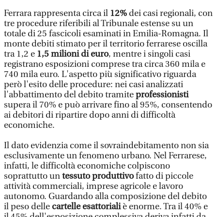
Ferrara rappresenta circa il
12%
dei casi regionali, con
tre procedure riferibili al Tribunale estense su un
totale di 25 fascicoli esaminati in Emilia-Romagna. Il
monte debiti stimato per il territorio ferrarese oscilla
tra 1,2 e
1,5 milioni di euro
, mentre i singoli casi
registrano esposizioni comprese tra circa 360 mila e
740 mila euro. L'aspetto più significativo riguarda
però l'esito delle procedure: nei casi analizzati
l'abbattimento del debito tramite
professionisti
supera il 70% e può arrivare fino al 95%, consentendo
ai debitori di ripartire dopo anni di difficoltà
economiche.
Il dato evidenzia come il sovraindebitamento non sia
esclusivamente un fenomeno urbano. Nel Ferrarese,
infatti, le difficoltà economiche colpiscono
soprattutto un
tessuto produttivo
fatto di piccole
attività commerciali, imprese agricole e lavoro
autonomo. Guardando alla composizione del debito
il peso delle
cartelle esattoriali
è enorme. Tra il 40% e
il 45% dell'esposizione complessiva deriva infatti da