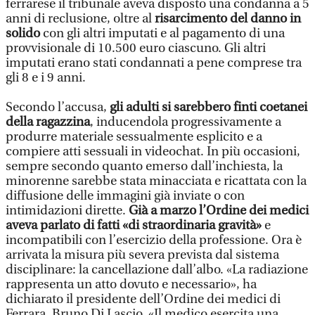
ferrarese il tribunale aveva disposto una condanna a 5
anni di reclusione, oltre al
risarcimento del danno in
solido
con gli altri imputati e al pagamento di una
provvisionale di 10.500 euro ciascuno. Gli altri
imputati erano stati condannati a pene comprese tra
gli 8 e i 9 anni.
Secondo l’accusa,
gli adulti si sarebbero finti coetanei
della ragazzina
, inducendola progressivamente a
produrre materiale sessualmente esplicito e a
compiere atti sessuali in videochat. In più occasioni,
sempre secondo quanto emerso dall’inchiesta, la
minorenne sarebbe stata minacciata e ricattata con la
diffusione delle immagini già inviate o con
intimidazioni dirette.
Già a marzo l’Ordine dei medici
aveva parlato di fatti «di straordinaria gravità»
e
incompatibili con l’esercizio della professione. Ora è
arrivata la misura più severa prevista dal sistema
disciplinare: la cancellazione dall’albo. «La radiazione
rappresenta un atto dovuto e necessario», ha
dichiarato il presidente dell’Ordine dei medici di
Ferrara, Bruno Di Lascio. «Il medico esercita una