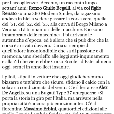
per l’accoglienza». Accanto, un racconto lungo
settant’anni:
Renzo Giulio Begalli
, al via
col figlio
Renato
su una 360 Modena Spider, da ragazzino
andava in bici a vedere passare la corsa vera, quella
del ’51, del ’52, del ’53, alla curva di Borgo Milano a
Verona. «Là ti innamori delle macchine. E io sono
innamorato delle macchine». Poi arrivano le
autentiche d’epoca, ed è allora che si può dire che la
corsa è arrivata davvero. L’aria si riempie di
quell’odore inconfondibile che sa di passione e di
memoria, uno sberleffo alle leggi anti-inquinamento
e alla Ztl che vieterebbe Corso Ercole I d’Este: almeno
oggi, semel in anno licet insanire.
I piloti, stipati in vetture che oggi giudicheremmo
bizzarre e tutt’altro che sicure, sfidano il caldo con la
sola aria condizionata del vento. C’è il ferrarese
Alex
De Angelis
, su una Bugatti Type 37 anteguerra: «Si
porta la storia in giro per l’Italia, ma arrivare nella
propria città è ancora più emozionante». C’è il
fiorentino
Massimo Erbini
, quattordici edizioni alle