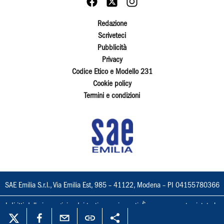
Redazione
Scriveteci
Pubblicità
Privacy
Codice Etico e Modello 231
Cookie policy
Termini e condizioni
SAE Emilia S.r.l., Via Emilia Est, 985 – 41122, Modena – PI 04155780366
I diritti delle immagini e dei testi sono riservati. È espressamente vietata la
loro riproduzione con qualsiasi mezzo e l'adattamento totale o parziale.