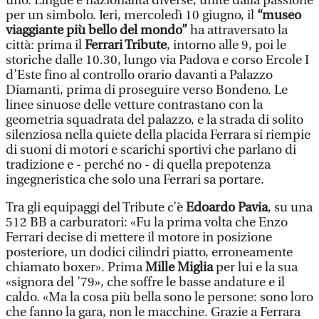
uno. Lingue e nazionalità diverse, unite dalla passione
per un simbolo. Ieri, mercoledì 10 giugno, il
“museo
viaggiante più bello del mondo”
ha attraversato la
città: prima il
Ferrari Tribute
, intorno alle 9, poi le
storiche dalle 10.30, lungo via Padova e corso Ercole I
d’Este fino al controllo orario davanti a Palazzo
Diamanti, prima di proseguire verso Bondeno. Le
linee sinuose delle vetture contrastano con la
geometria squadrata del palazzo, e la strada di solito
silenziosa nella quiete della placida Ferrara si riempie
di suoni di motori e scarichi sportivi che parlano di
tradizione e - perché no - di quella prepotenza
ingegneristica che solo una Ferrari sa portare.
Tra gli equipaggi del Tribute c’è
Edoardo Pavia
, su una
512 BB a carburatori: «Fu la prima volta che Enzo
Ferrari decise di mettere il motore in posizione
posteriore, un dodici cilindri piatto, erroneamente
chiamato boxer». Prima
Mille Miglia
per lui e la sua
«signora del ’79», che soffre le basse andature e il
caldo. «Ma la cosa più bella sono le persone: sono loro
che fanno la gara, non le macchine. Grazie a Ferrara