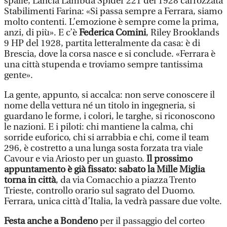
spalle, Lancia Lambda Spider 221 del 1928 carrozzata
Stabilimenti Farina: «Si passa sempre a Ferrara, siamo
molto contenti. L’emozione è sempre come la prima,
anzi, di più». E c’è
Federica Comini
, Riley Brooklands
9 HP del 1928, partita letteralmente da casa: è di
Brescia, dove la corsa nasce e si conclude. «Ferrara è
una città stupenda e troviamo sempre tantissima
gente».
La gente, appunto, si accalca: non serve conoscere il
nome della vettura né un titolo in ingegneria, si
guardano le forme, i colori, le targhe, si riconoscono
le nazioni. E i piloti: chi mantiene la calma, chi
sorride euforico, chi si arrabbia e chi, come il team
296, è costretto a una lunga sosta forzata tra viale
Cavour e via Ariosto per un guasto.
Il prossimo
appuntamento è già fissato: sabato la Mille Miglia
torna in città
, da via Comacchio a piazza Trento
Trieste, controllo orario sul sagrato del Duomo.
Ferrara, unica città d’Italia, la vedrà passare due volte.
Festa anche a Bondeno
per il passaggio del corteo