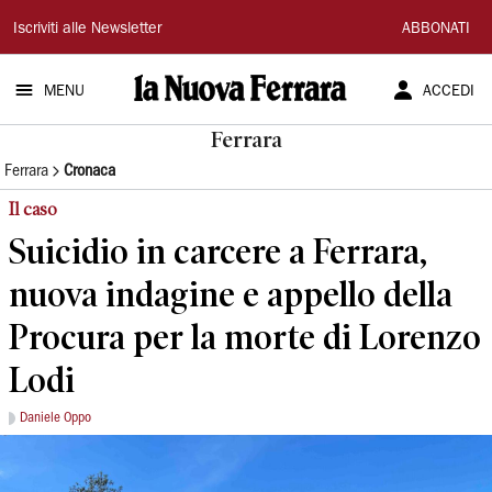
La
Iscriviti alle Newsletter
ABBONATI
Nuova
MENU
ACCEDI
Ferrara
Ferrara
Ferrara
Cronaca
Il caso
Suicidio in carcere a Ferrara,
nuova indagine e appello della
Procura per la morte di Lorenzo
Lodi
Daniele Oppo