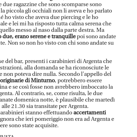
 le due ragazzine che sono scomparse sono
la piccola gli occhiali non li aveva e ho parlato
é ho visto che aveva due piercing e le ho
ale e lei mi ha risposto tutta calma serena che
quello messo al naso dalla parte destra. Ma
o due, erano serene e tranquille
poi sono andate
nte. Non so non ho visto con chi sono andate su
del bar, presenti i carabinieri di Argenta che
strazioni, alla domanda se ha riconosciute le
e non poteva dire nulla. Secondo l’appello del
originarie di Minturno
, potrebbero essere
tina e se così fosse non avrebbero imboccato la
enta. Al contrario, se, come risulta, le due
ntanate domenica notte, è plausibile che martedì
alle 21.30 sia transitate per Argenta.
carabinieri stanno effettuando
accertamenti
ignora che ieri pomeriggio non era ad Argenta e
ere sono state acquisite.