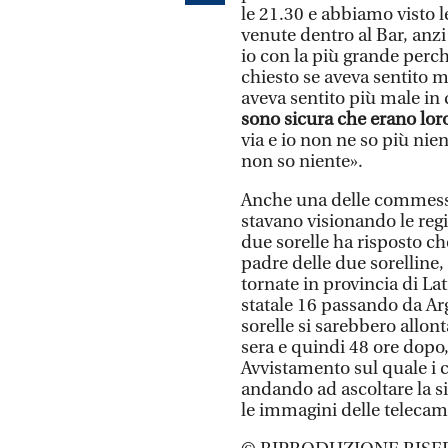
le 21.30 e abbiamo visto
venute dentro al Bar, anzi 
io con la più grande perch
chiesto se aveva sentito m
aveva sentito più male in 
sono sicura che erano lor
via e io non ne so più nie
non so niente».
Anche una delle commesse 
stavano visionando le regi
due sorelle ha risposto ch
padre delle due sorelline,
tornate in provincia di La
statale 16 passando da Arg
sorelle si sarebbero allo
sera e quindi 48 ore dopo, 
Avvistamento sul quale i 
andando ad ascoltare la s
le immagini delle telecam