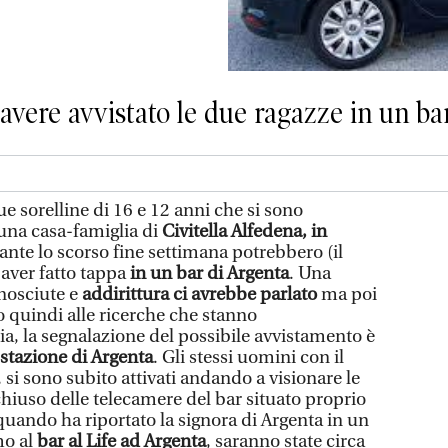
vere avvistato le due ragazze in un bar,
due sorelline di 16 e 12 anni che si sono
una casa-famiglia di
Civitella Alfedena, in
ante lo scorso fine settimana potrebbero (il
 aver fatto tappa
in un bar di Argenta
. Una
nosciute e
addirittura ci avrebbe parlato
ma poi
o quindi alle ricerche che stanno
ia, la segnalazione del possibile avvistamento è
 stazione di Argenta
. Gli stessi uomini con il
si sono subito attivati andando a visionare le
chiuso delle telecamere del bar situato proprio
uando ha riportato la signora di Argenta in un
mo al
bar al Life ad Argenta
, saranno state circa