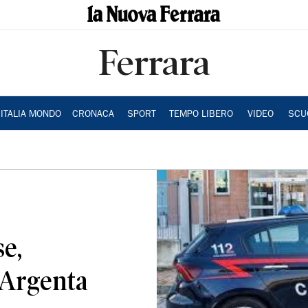
Ferrara
ITALIA MONDO
CRONACA
SPORT
TEMPO LIBERO
VIDEO
SCU
e,
 Argenta