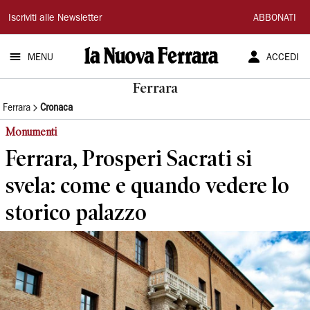
La
Iscriviti alle Newsletter
ABBONATI
Nuova
MENU
ACCEDI
Ferrara
Ferrara
Ferrara
Cronaca
Monumenti
Ferrara, Prosperi Sacrati si
svela: come e quando vedere lo
storico palazzo